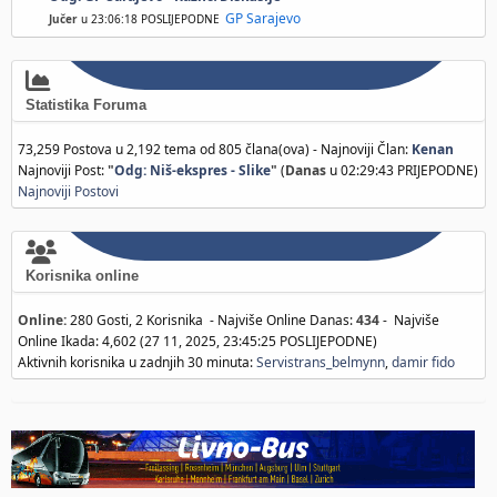
GP Sarajevo
Jučer
u 23:06:18 POSLIJEPODNE
Statistika Foruma
73,259 Postova u 2,192 tema od 805 člana(ova) - Najnoviji Član:
Kenan
Najnoviji Post:
"
Odg: Niš-ekspres - Slike
"
(
Danas
u 02:29:43 PRIJEPODNE)
Najnoviji Postovi
Korisnika online
Online:
280 Gosti, 2 Korisnika - Najviše Online Danas:
434
- Najviše
Online Ikada: 4,602 (27 11, 2025, 23:45:25 POSLIJEPODNE)
Aktivnih korisnika u zadnjih 30 minuta:
Servistrans_belmynn
,
damir fido