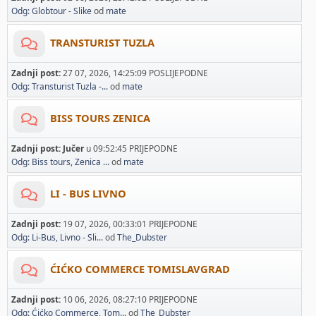
Odg: Globtour - Slike
od
mate
TRANSTURIST TUZLA
Zadnji post:
27 07, 2026, 14:25:09 POSLIJEPODNE
Odg: Transturist Tuzla -...
od
mate
BISS TOURS ZENICA
Zadnji post:
Jučer
u 09:52:45 PRIJEPODNE
Odg: Biss tours, Zenica ...
od
mate
LI - BUS LIVNO
Zadnji post:
19 07, 2026, 00:33:01 PRIJEPODNE
Odg: Li-Bus, Livno - Sli...
od
The_Dubster
ĆIĆKO COMMERCE TOMISLAVGRAD
Zadnji post:
10 06, 2026, 08:27:10 PRIJEPODNE
Odg: Ćićko Commerce, Tom...
od
The_Dubster