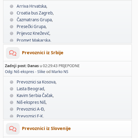
Arriva Hrvatska
Croatia bus Zagreb
Čazmatrans Grupa
Presečki Grupa
Prijevoz Knežević
Promet Makarska
Slavonija Bus
Prevoznici iz Srbije
Vincek Autobusi
Prevoznici A-Đ
Zadnji post:
Danas
u 02:29:43 PRIJEPODNE
Prevoznici E-K
Odg: Niš-ekspres - Slike
od
Marko NS
Prevoznici L-P
Prevoznici R-Ž
Prevoznici sa Kosova
Lasta Beograd
Kavim Serbia Čačak
Niš-ekspres Niš
Prevoznici A-Đ
Prevoznici E-K
Prevoznici L-P
Prevoznici iz Slovenije
Prevoznici R-Ž