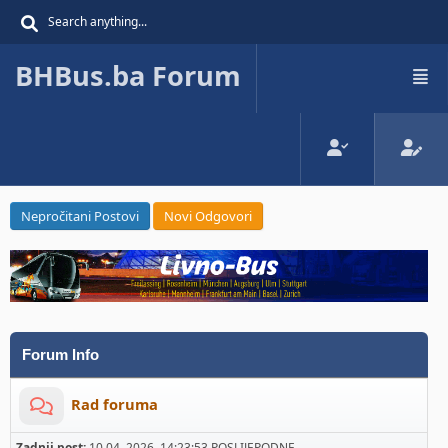
BHBus.ba Forum
Nepročitani Postovi
Novi Odgovori
Forum Info
Rad foruma
Zadnji post:
10 04, 2026, 14:23:53 POSLIJEPODNE