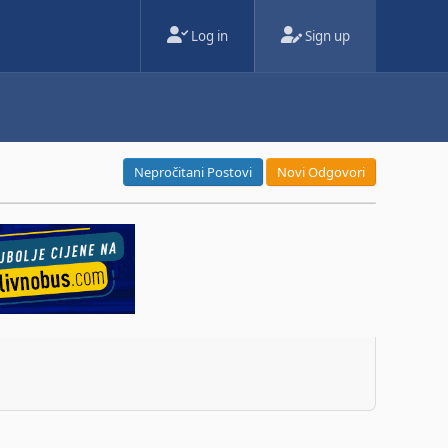
Log in
Sign up
Nepročitani Postovi
Novi Odgovori