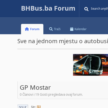
BHBus.ba Forum
Forum
Traži
Kalendar
Sve na jednom mjestu o autobusim
GP Mostar
0 Članovi i 19 Gosti pregledava ovaj forum.
Str
1
DOLJE