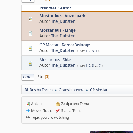
Predmet
/
Autor
Mostar bus - Vozni park
Autor
The_Dubster
Mostar bus - Linije
Autor
The_Dubster
GP Mostar - Razno/Diskusije
Autor
The_Dubster
1
2
3
4
Str
Mostar bus - Slike
Autor
The_Dubster
1
2
3
...
7
Str
Str
1
GORE
BHBus.ba Forum
Gradski prevoz
GP Mostar
►
►
Anketa
Zaključana Tema
Moved Topic
Stalna Tema
Topic you are watching