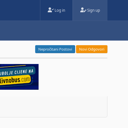
Log in
Sign up
Nepročitani Postovi
Novi Odgovori