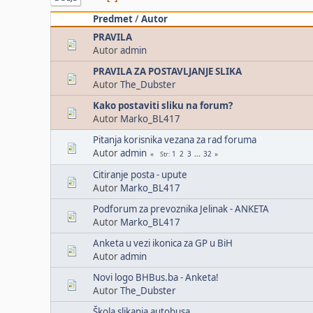
Predmet
/
Autor
PRAVILA
Autor
admin
PRAVILA ZA POSTAVLJANJE SLIKA
Autor
The_Dubster
Kako postaviti sliku na forum?
Autor
Marko_BL417
Pitanja korisnika vezana za rad foruma
Autor
admin
1
2
3
...
32
Str
Citiranje posta - upute
Autor
Marko_BL417
Podforum za prevoznika Jelinak - ANKETA
Autor
Marko_BL417
Anketa u vezi ikonica za GP u BiH
Autor
admin
Novi logo BHBus.ba - Anketa!
Autor
The_Dubster
Škola slikanja autobusa