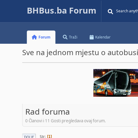
BHBus.ba Forum
Forum
Traži
Kalendar
Sve na jednom mjestu o autobusim
Rad foruma
0 Članovi i 11 Gosti pregledava ovaj forum.
Str
1
DOLJE