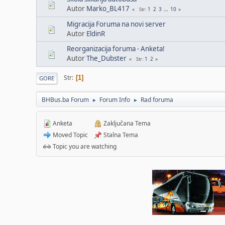
Autor
Marko_BL417
1
2
3
...
10
Str
Migracija Foruma na novi server
Autor
EldinR
Reorganizacija foruma - Anketa!
Autor
The_Dubster
1
2
Str
Str
1
GORE
BHBus.ba Forum
Forum Info
Rad foruma
►
►
Anketa
Zaključana Tema
Moved Topic
Stalna Tema
Topic you are watching