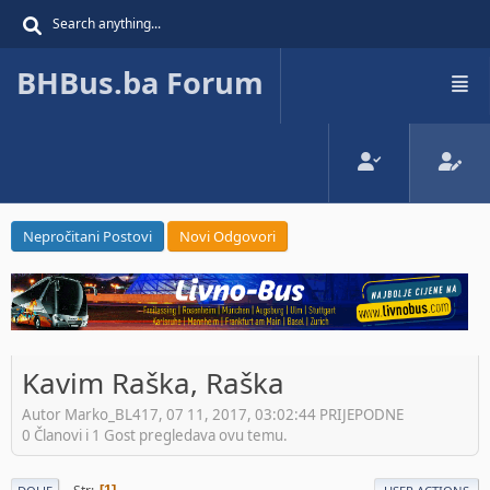
BHBus.ba Forum
Nepročitani Postovi
Novi Odgovori
Kavim Raška, Raška
Autor Marko_BL417, 07 11, 2017, 03:02:44 PRIJEPODNE
0 Članovi i 1 Gost pregledava ovu temu.