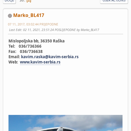
Str
1
DOLJE
USER ACTIONS
Marko_BL417
07 11, 2017, 03:02:44 PRIJEPODNE
Last Edit
: 02 11, 2021, 23:51:24 POSLIJEPODNE by Marko_BL417
Mislopoljska bb, 36350 Raška
Tel: 036/736366
Fax: 036/736638
Email:
kavim.raska@kavim-serbia.rs
Web:
www.kavim-serbia.rs