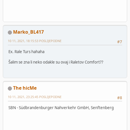
Marko_BL417
10 11, 2021, 18:15:53 POSLIJEPODNE
#7
Ex. Rale Turs hahaha
Šalim se zna li neko odakle su ovaj i Raletov Comfort??
The hicMe
10 11, 2021, 23:25:45 POSLIJEPODNE
#8
SBN - Südbrandenburger Nahverkehr GmbH, Senftenberg