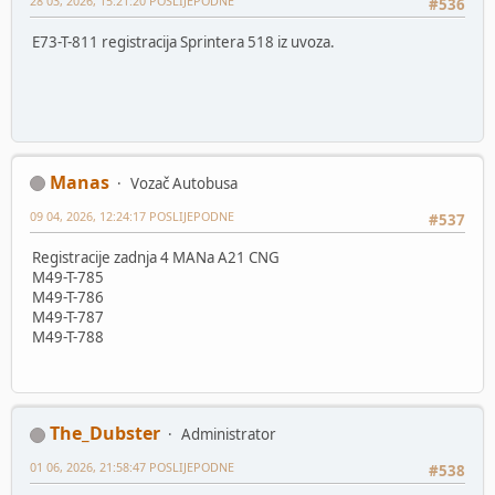
28 03, 2026, 15:21:20 POSLIJEPODNE
#536
E73-T-811 registracija Sprintera 518 iz uvoza.
Manas
Vozač Autobusa
09 04, 2026, 12:24:17 POSLIJEPODNE
#537
Registracije zadnja 4 MANa A21 CNG
M49-T-785
M49-T-786
M49-T-787
M49-T-788
The_Dubster
Administrator
01 06, 2026, 21:58:47 POSLIJEPODNE
#538