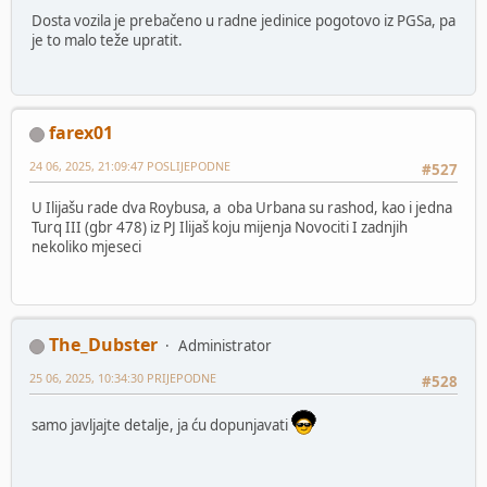
Dosta vozila je prebačeno u radne jedinice pogotovo iz PGSa, pa
je to malo teže upratit.
farex01
24 06, 2025, 21:09:47 POSLIJEPODNE
#527
U Ilijašu rade dva Roybusa, a oba Urbana su rashod, kao i jedna
Turq III (gbr 478) iz PJ Ilijaš koju mijenja Novociti I zadnjih
nekoliko mjeseci
The_Dubster
Administrator
25 06, 2025, 10:34:30 PRIJEPODNE
#528
samo javljajte detalje, ja ću dopunjavati