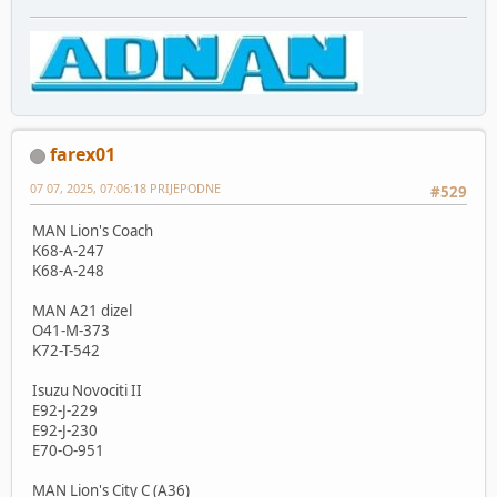
farex01
07 07, 2025, 07:06:18 PRIJEPODNE
#529
MAN Lion's Coach
K68-A-247
K68-A-248
MAN A21 dizel
O41-M-373
K72-T-542
Isuzu Novociti II
E92-J-229
E92-J-230
E70-O-951
MAN Lion's City C (A36)