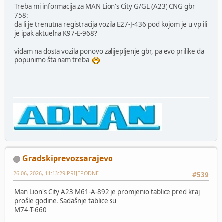
Treba mi informacija za MAN Lion's City G/GL (A23) CNG gbr
758:
da li je trenutna registracija vozila E27-J-436 pod kojom je u vp ili
je ipak aktuelna K97-E-968?
viđam na dosta vozila ponovo zalijepljenje gbr, pa evo prilike da
popunimo šta nam treba
Gradskiprevozsarajevo
26 06, 2026, 11:13:29 PRIJEPODNE
#539
Man Lion's City A23 M61-A-892 je promjenio tablice pred kraj
prošle godine. Sadašnje tablice su
M74-T-660