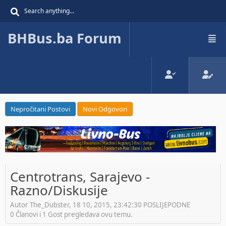
BHBus.ba Forum
Nepročitani Postovi
Novi Odgovori
Centrotrans, Sarajevo -
Razno/Diskusije
Autor The_Dubster, 18 10, 2015, 23:42:30 POSLIJEPODNE
0 Članovi i 1 Gost pregledava ovu temu.