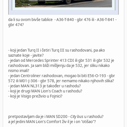
da li su ovom bivše tablice - A36-T-840 - gbr 476 ili - A36-T-841 -
gbr 474?
- koji jedan Turq II i četiri Turq III su rashodovani, pa ako
saznate koje - javite?
- jedan od Mercedes Sprinter 413 CDI ili gbr 531 ili gbr 532 je
rashodovan. Ja sam bliži mišljenju da je 532, jer sliku nikako
nismo imali?
- jedan Centroliner rashodovan, mogao bi biti E56-O-193 - gbr
572 ili M01-J-306 - gbr 578, jer nemamo nikako njihovih slika?
- jedan MAN NL313 je također u rashodu?
- koji je drugi MAN Lion's Coach u rashodu?
- koji je Visigo preživio u Fojnici?
pretpostavljam da je i MAN SD200 -
City bus
u rashodu?
a jel jedini MAN Lion's Comfort živ il je i on "otišao"?