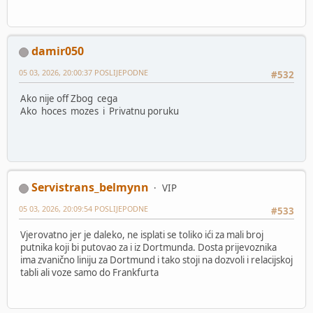
damir050
05 03, 2026, 20:00:37 POSLIJEPODNE
#532
Ako nije off Zbog cega
Ako hoces mozes i Privatnu poruku
Servistrans_belmynn
VIP
05 03, 2026, 20:09:54 POSLIJEPODNE
#533
Vjerovatno jer je daleko, ne isplati se toliko ići za mali broj
putnika koji bi putovao za i iz Dortmunda. Dosta prijevoznika
ima zvanično liniju za Dortmund i tako stoji na dozvoli i relacijskoj
tabli ali voze samo do Frankfurta