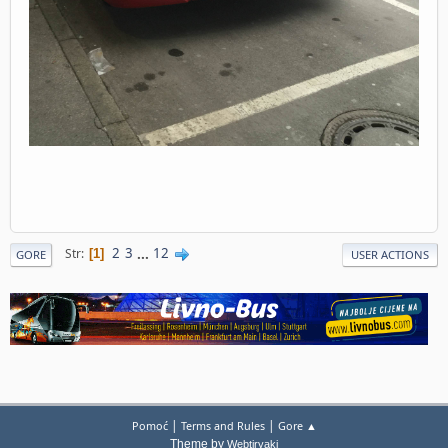
2
3
...
12
Str
1
GORE
USER ACTIONS
|
|
Pomoć
Terms and Rules
Gore ▲
Theme by
Webtiryaki