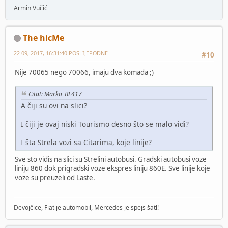
Armin Vučić
The hicMe
22 09, 2017, 16:31:40 POSLIJEPODNE
#10
Nije 70065 nego 70066, imaju dva komada ;)
Citat: Marko_BL417
A čiji su ovi na slici?
I čiji je ovaj niski Tourismo desno što se malo vidi?
I šta Strela vozi sa Citarima, koje linije?
Sve sto vidis na slici su Strelini autobusi. Gradski autobusi voze
liniju 860 dok prigradski voze ekspres liniju 860E. Sve linije koje
voze su preuzeli od Laste.
Devojčice, Fiat je automobil, Mercedes je spejs šatl!