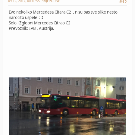
09 12, 2017, 00:40:55 PRIJEPODNE
#12
Evo nekoliko Mercedesa Citara C2 , nisu bas sve slike nesto
narocito uspele :D
Solo i Zglobni Mercedes Citrao C2
Prevoznik: IVB , Austrija.