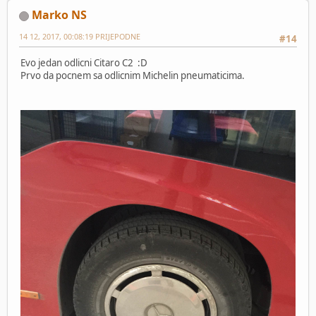
Marko NS
14 12, 2017, 00:08:19 PRIJEPODNE
#14
Evo jedan odlicni Citaro C2 :D
Prvo da pocnem sa odlicnim Michelin pneumaticima.