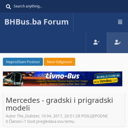
BHBus.ba Forum
Nepročitani Postovi
Novi Odgovori
Mercedes - gradski i prigradski
modeli
Autor The_Dubster, 10 04, 2017, 20:51:28 POSLIJEPODNE
0 Članovi i 1 Gost pregledava ovu temu.