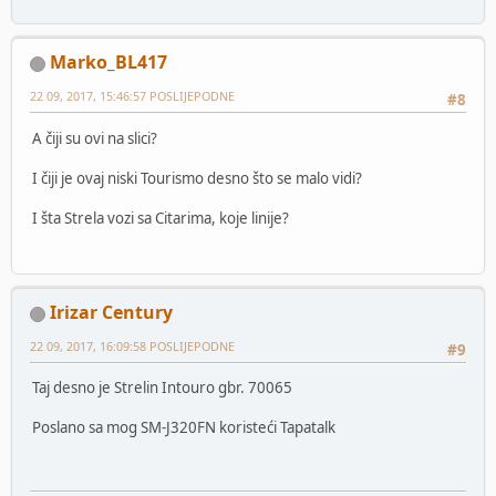
Marko_BL417
22 09, 2017, 15:46:57 POSLIJEPODNE
#8
A čiji su ovi na slici?
I čiji je ovaj niski Tourismo desno što se malo vidi?
I šta Strela vozi sa Citarima, koje linije?
Irizar Century
22 09, 2017, 16:09:58 POSLIJEPODNE
#9
Taj desno je Strelin Intouro gbr. 70065
Poslano sa mog SM-J320FN koristeći Tapatalk