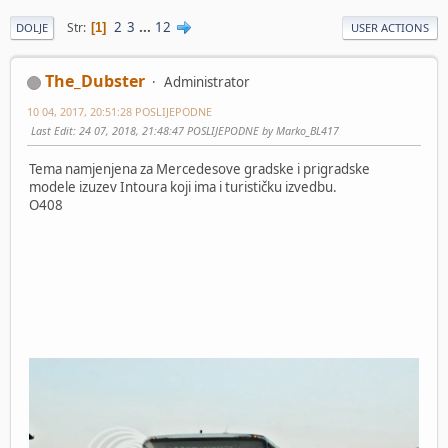
2
3
...
12
Str
1
DOLJE
USER ACTIONS
The_Dubster
Administrator
10 04, 2017, 20:51:28 POSLIJEPODNE
Last Edit
: 24 07, 2018, 21:48:47 POSLIJEPODNE by Marko_BL417
Tema namjenjena za Mercedesove gradske i prigradske
modele izuzev Intoura koji ima i turističku izvedbu.
O408