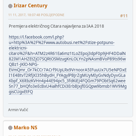
Irizar Century
11 11, 2017, 18:07:48 POSLIJEPODNE
#11
Premijera električnog Citara najavljena za IAA 2018
https://l.facebook.com/l.php?
u=http%3A%2F%2Fwww.autobusi.net%2Fstize-potpuno-
elektricni-
citaro%2F&h=ATM2z4R61Ea6mz1tLoZEpoj3dpF0p9jHF4DDalN
82IM1AHZEtZjO7SQRtOSMzugKnLOLYn2pNAsmBVoP89ts96w
QBz1-JKlO-NPG-
EVmQmr_Or7kCCr7ACrf9UpLRx9VrnoorA5IFuuUx7U5eNPDxE
I1E4BtvT2RfjXI35hBydH_FYAgylPBJrZgMUyMIyGvNdyDyvGLa
Kbpf_X6ltbzKVHn4p44E94pc5_3fdKiEJ4FQGm79PObtSq62wee
Sn77_bHQfo3eEcBxU4ialhfCDi3ErbBJxjfEGQpw9bmsb1WV9Mg
gisCUgxEtFQ
Armin Vučić
Marko NS