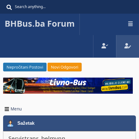
BHBus.ba Forum
Nepročitani Postovi
Novi Odgovori
Menu
Sažetak
Servistrans_belmynn