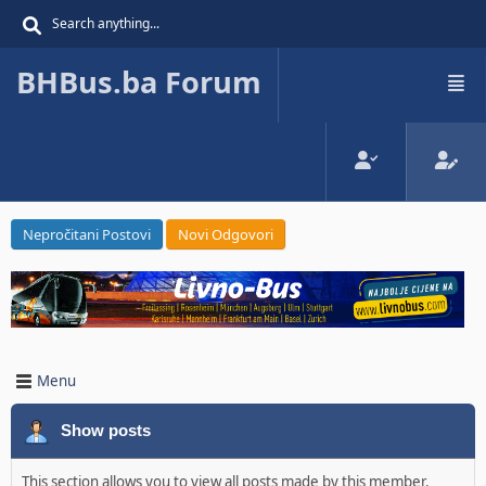
BHBus.ba Forum
Nepročitani Postovi
Novi Odgovori
Menu
Show posts
This section allows you to view all posts made by this member.