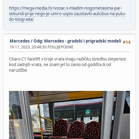
https://mega-media.hr/vozac-s-mladim-nogometasima-par-
sekundi-prije-nego-je-umro-uspio-zaustaviti-autobus-na-putu-
do-biograda/
Mercedes
/
Odg: Mercedes - gradski i prigradski modeli
#14
19 11, 2023, 20:48:30 POSLIJEPODNE
Citaro C1 facelift s troje vrata imaju različitu izvedbu stepenice
kod zadnjih vrata, ne znam jel to zavisi od godišta ili od
narudžbe