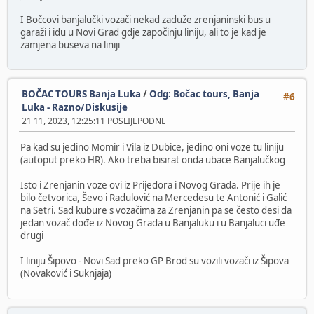
I Bočcovi banjalučki vozači nekad zaduže zrenjaninski bus u
garaži i idu u Novi Grad gdje započinju liniju, ali to je kad je
zamjena buseva na liniji
BOČAC TOURS Banja Luka
/
Odg: Bočac tours, Banja
#6
Luka - Razno/Diskusije
21 11, 2023, 12:25:11 POSLIJEPODNE
Pa kad su jedino Momir i Vila iz Dubice, jedino oni voze tu liniju
(autoput preko HR). Ako treba bisirat onda ubace Banjalučkog
Isto i Zrenjanin voze ovi iz Prijedora i Novog Grada. Prije ih je
bilo četvorica, Ševo i Radulović na Mercedesu te Antonić i Galić
na Setri. Sad kubure s vozačima za Zrenjanin pa se često desi da
jedan vozač dođe iz Novog Grada u Banjaluku i u Banjaluci uđe
drugi
I liniju Šipovo - Novi Sad preko GP Brod su vozili vozači iz Šipova
(Novaković i Suknjaja)