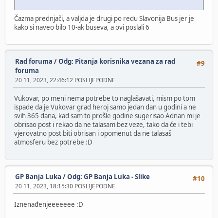
Čazma prednjači, a valjda je drugi po redu Slavonija Bus jer je
kako si naveo bilo 10-ak buseva, a ovi poslali 6
Rad foruma
/
Odg: Pitanja korisnika vezana za rad
#9
foruma
20 11, 2023, 22:46:12 POSLIJEPODNE
Vukovar, po meni nema potrebe to naglašavati, mism po tom
ispade da je Vukovar grad heroj samo jedan dan u godini a ne
svih 365 dana, kad sam to prošle godine sugerisao Adnan mi je
obrisao post i rekao da ne talasam bez veze, tako da će i tebi
vjerovatno post biti obrisan i opomenut da ne talasaš
atmosferu bez potrebe :D
GP Banja Luka
/
Odg: GP Banja Luka - Slike
#10
20 11, 2023, 18:15:30 POSLIJEPODNE
Iznenađenjeeeeeee :D