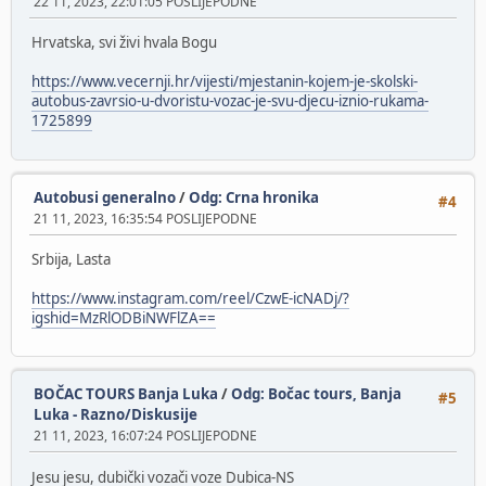
22 11, 2023, 22:01:05 POSLIJEPODNE
Hrvatska, svi živi hvala Bogu
https://www.vecernji.hr/vijesti/mjestanin-kojem-je-skolski-
autobus-zavrsio-u-dvoristu-vozac-je-svu-djecu-iznio-rukama-
1725899
Autobusi generalno
/
Odg: Crna hronika
#4
21 11, 2023, 16:35:54 POSLIJEPODNE
Srbija, Lasta
https://www.instagram.com/reel/CzwE-icNADj/?
igshid=MzRlODBiNWFlZA==
BOČAC TOURS Banja Luka
/
Odg: Bočac tours, Banja
#5
Luka - Razno/Diskusije
21 11, 2023, 16:07:24 POSLIJEPODNE
Jesu jesu, dubički vozači voze Dubica-NS