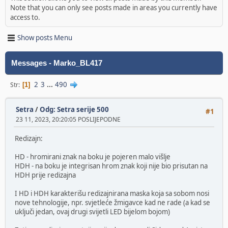
Note that you can only see posts made in areas you currently have
access to.
Show posts Menu
Messages - Marko_BL417
2
3
...
490
Str
1
Setra
/
Odg: Setra serije 500
#1
23 11, 2023, 20:20:05 POSLIJEPODNE
Redizajn:
HD - hromirani znak na boku je pojeren malo višlje
HDH - na boku je integrisan hrom znak koji nije bio prisutan na
HDH prije redizajna
I HD i HDH karakterišu redizajnirana maska koja sa sobom nosi
nove tehnologije, npr. svjetleće žmigavce kad ne rade (a kad se
uključi jedan, ovaj drugi svijetli LED bijelom bojom)