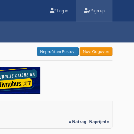
Log in
Sign up
Nepročitani Postovi
Novi Odgovori
« Natrag
-
Naprijed »