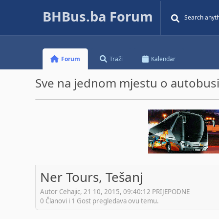
BHBus.ba Forum
Forum
Traži
Kalendar
Sve na jednom mjestu o autobusim
Ner Tours, Tešanj
Autor Cehajic, 21 10, 2015, 09:40:12 PRIJEPODNE
0 Članovi i 1 Gost pregledava ovu temu.