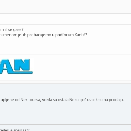
m ili se gase?
vim imenom jel ih prebacujemo u podforum Kantić?
kupljene od Ner toursa, vozila su ostala Neru i još uvijek su na prodaju.
edes je spejs šatl!