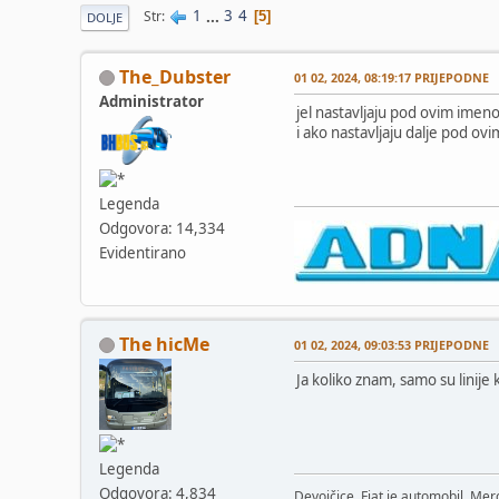
1
...
3
4
Str
5
DOLJE
The_Dubster
01 02, 2024, 08:19:17 PRIJEPODNE
Administrator
jel nastavljaju pod ovim imeno
i ako nastavljaju dalje pod o
Legenda
Odgovora: 14,334
Evidentirano
The hicMe
01 02, 2024, 09:03:53 PRIJEPODNE
Ja koliko znam, samo su linije 
Legenda
Odgovora: 4,834
Devojčice, Fiat je automobil, Merc