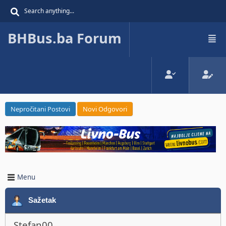
BHBus.ba Forum
Nepročitani Postovi
Novi Odgovori
Menu
Sažetak
Stefan00