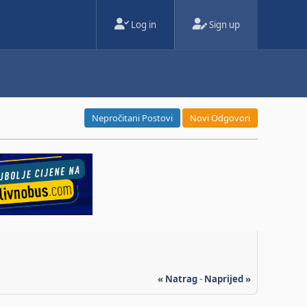
Log in
Sign up
Nepročitani Postovi
Novi Odgovori
« Natrag
-
Naprijed »