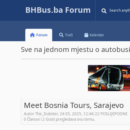
BHBus.ba Forum
Forum
Traži
Kalendar
Sve na jednom mjestu o autobusim
Meet Bosnia Tours, Sarajevo
Autor The_Dubster, 24 05, 2025, 12:46:22 POSLIJEPODNE
0 Članovi i 2 Gosti pregledava ovu temu.