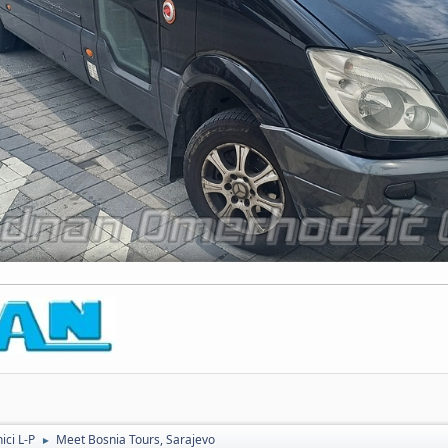
ici L-P
Meet Bosnia Tours, Sarajevo
►