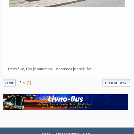
Devojčice, Fiat je automobil, Mercedes je spejs šatl!
Str
1
GORE
USER ACTIONS
|
|
Pomoć
Terms and Rules
Gore ▲