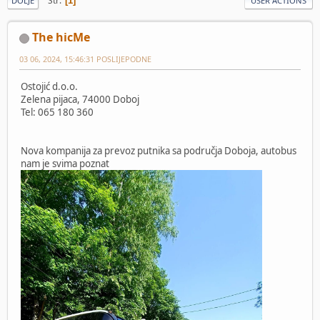
Str
1
DOLJE
USER ACTIONS
The hicMe
03 06, 2024, 15:46:31 POSLIJEPODNE
Ostojić d.o.o.
Zelena pijaca, 74000 Doboj
Tel: 065 180 360
Nova kompanija za prevoz putnika sa područja Doboja, autobus
nam je svima poznat