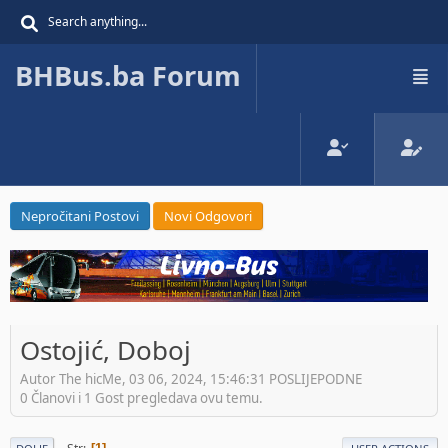
BHBus.ba Forum
Nepročitani Postovi
Novi Odgovori
Ostojić, Doboj
Autor The hicMe, 03 06, 2024, 15:46:31 POSLIJEPODNE
0 Članovi i 1 Gost pregledava ovu temu.