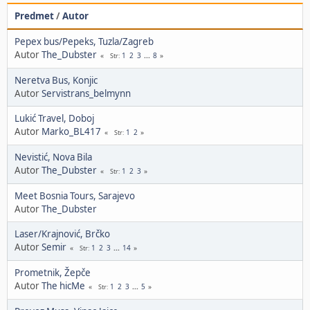
Predmet
/
Autor
Pepex bus/Pepeks, Tuzla/Zagreb
Autor
The_Dubster
1
2
3
...
8
Str
Neretva Bus, Konjic
Autor
Servistrans_belmynn
Lukić Travel, Doboj
Autor
Marko_BL417
1
2
Str
Nevistić, Nova Bila
Autor
The_Dubster
1
2
3
Str
Meet Bosnia Tours, Sarajevo
Autor
The_Dubster
Laser/Krajnović, Brčko
Autor
Semir
1
2
3
...
14
Str
Prometnik, Žepče
Autor
The hicMe
1
2
3
...
5
Str