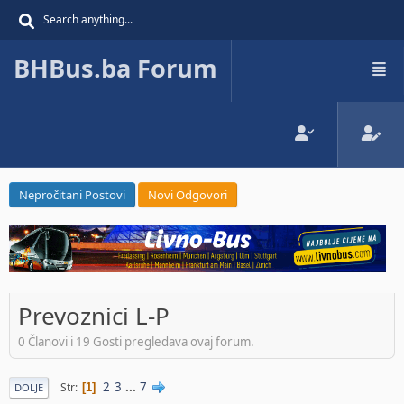
BHBus.ba Forum
Nepročitani Postovi
Novi Odgovori
Prevoznici L-P
0 Članovi i 19 Gosti pregledava ovaj forum.
2
3
...
7
Str
1
DOLJE