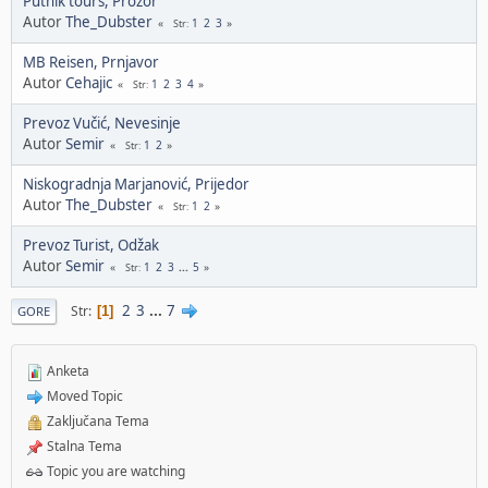
Putnik tours, Prozor
Autor
The_Dubster
1
2
3
Str
MB Reisen, Prnjavor
Autor
Cehajic
1
2
3
4
Str
Prevoz Vučić, Nevesinje
Autor
Semir
1
2
Str
Niskogradnja Marjanović, Prijedor
Autor
The_Dubster
1
2
Str
Prevoz Turist, Odžak
Autor
Semir
1
2
3
...
5
Str
2
3
...
7
Str
1
GORE
Anketa
Moved Topic
Zaključana Tema
Stalna Tema
Topic you are watching