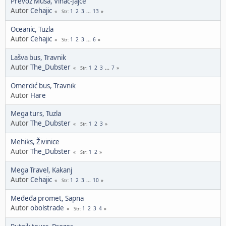
Prevoz Musa, Vinac-Jajce
Autor
Cehajic
1
2
3
...
13
Str
Oceanic, Tuzla
Autor
Cehajic
1
2
3
...
6
Str
Lašva bus, Travnik
Autor
The_Dubster
1
2
3
...
7
Str
Omerdić bus, Travnik
Autor
Hare
Mega turs, Tuzla
Autor
The_Dubster
1
2
3
Str
Mehiks, Živinice
Autor
The_Dubster
1
2
Str
Mega Travel, Kakanj
Autor
Cehajic
1
2
3
...
10
Str
Međeđa promet, Sapna
Autor
obolstrade
1
2
3
4
Str