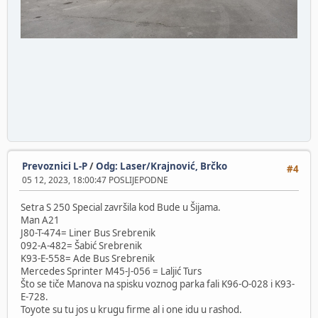
Prevoznici L-P
/
Odg: Laser/Krajnović, Brčko
#4
05 12, 2023, 18:00:47 POSLIJEPODNE
Setra S 250 Special završila kod Bude u Šijama.
Man A21
J80-T-474= Liner Bus Srebrenik
092-A-482= Šabić Srebrenik
K93-E-558= Ade Bus Srebrenik
Mercedes Sprinter M45-J-056 = Laljić Turs
Što se tiče Manova na spisku voznog parka fali K96-O-028 i K93-
E-728.
Toyote su tu jos u krugu firme al i one idu u rashod.