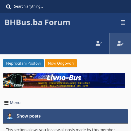
BHBus.ba Forum
Nepročitani Postovi
Novi Odgovori
Menu
Show posts
This section allows you to view all posts made by this member.