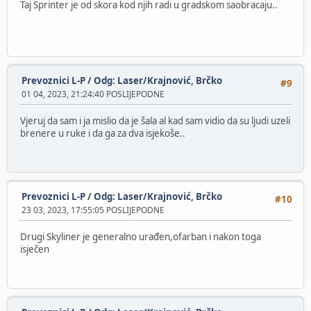
Taj Sprinter je od skora kod njih radi u gradskom saobracaju..
Prevoznici L-P
/
Odg: Laser/Krajnović, Brčko
#9
01 04, 2023, 21:24:40 POSLIJEPODNE
Vjeruj da sam i ja mislio da je šala al kad sam vidio da su ljudi uzeli
brenere u ruke i da ga za dva isjekoše..
Prevoznici L-P
/
Odg: Laser/Krajnović, Brčko
#10
23 03, 2023, 17:55:05 POSLIJEPODNE
Drugi Skyliner je generalno urađen,ofarban i nakon toga
isječen