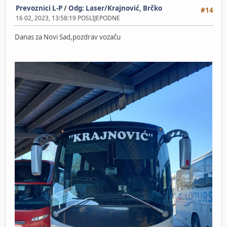
Prevoznici L-P
/
Odg: Laser/Krajnović, Brčko
#14
16 02, 2023, 13:58:19 POSLIJEPODNE
Danas za Novi Sad,pozdrav vozaču