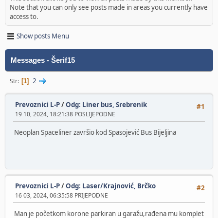
Note that you can only see posts made in areas you currently have
access to.
Show posts Menu
Messages - Šerif15
2
Str
1
Prevoznici L-P
/
Odg: Liner bus, Srebrenik
#1
19 10, 2024, 18:21:38 POSLIJEPODNE
Neoplan Spaceliner završio kod Spasojević Bus Bijeljina
Prevoznici L-P
/
Odg: Laser/Krajnović, Brčko
#2
16 03, 2024, 06:35:58 PRIJEPODNE
Man je početkom korone parkiran u garažu,rađena mu komplet