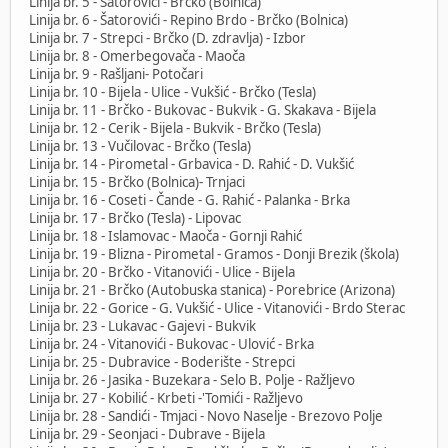
Linija br. 5 - Šatorovići - Brčko (Bolnica)
Linija br. 6 - Šatorovići - Repino Brdo - Brčko (Bolnica)
Linija br. 7 - Strepci - Brčko (D. zdravlja) - Izbor
Linija br. 8 - Omerbegovača - Maoča
Linija br. 9 - Rašljani- Potočari
Linija br. 10 - Bijela - Ulice - Vukšić - Brčko (Tesla)
Linija br. 11 - Brčko - Bukovac - Bukvik - G. Skakava - Bijela
Linija br. 12 - Cerik - Bijela - Bukvik - Brčko (Tesla)
Linija br. 13 - Vučilovac - Brčko (Tesla)
Linija br. 14 - Pirometal - Grbavica - D. Rahić - D. Vukšić
Linija br. 15 - Brčko (Bolnica)- Trnjaci
Linija br. 16 - Coseti - Čande - G. Rahić - Palanka - Brka
Linija br. 17 - Brčko (Tesla) - Lipovac
Linija br. 18 - Islamovac - Maoča - Gornji Rahić
Linija br. 19 - Blizna - Pirometal - Gramos - Donji Brezik (škola)
Linija br. 20 - Brčko - Vitanovići - Ulice - Bijela
Linija br. 21 - Brčko (Autobuska stanica) - Porebrice (Arizona)
Linija br. 22 - Gorice - G. Vukšić - Ulice - Vitanovići - Brdo Sterac
Linija br. 23 - Lukavac - Gajevi - Bukvik
Linija br. 24 - Vitanovići - Bukovac - Ulović - Brka
Linija br. 25 - Dubravice - Boderište - Strepci
Linija br. 26 - Jasika - Buzekara - Selo B. Polje - Ražljevo
Linija br. 27 - Kobilić - Krbeti -'Tomići - Ražljevo
Linija br. 28 - Sandići - Tmjaci - Novo Naselje - Brezovo Polje
Linija br. 29 - Seonjaci - Dubrave - Bijela