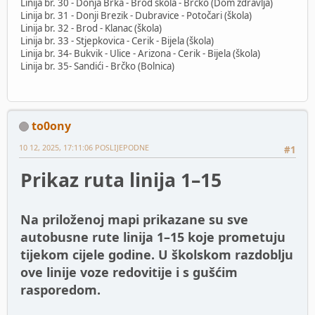
Linija br. 30 - Donja Brka - Brod škola - Brčko (Dom zdravlja)
Linija br. 31 - Donji Brezik - Dubravice - Potočari (škola)
Linija br. 32 - Brod - Klanac (škola)
Linija br. 33 - Stjepkovica - Cerik - Bijela (škola)
Linija br. 34- Bukvik - Ulice - Arizona - Cerik - Bijela (škola)
Linija br. 35- Sandići - Brčko (Bolnica)
to0ony
10 12, 2025, 17:11:06 POSLIJEPODNE
#1
Prikaz ruta linija 1–15
Na priloženoj mapi prikazane su sve
autobusne rute linija 1–15 koje prometuju
tijekom cijele godine. U školskom razdoblju
ove linije voze redovitije i s gušćim
rasporedom.