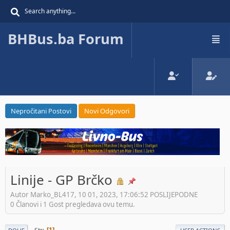
BHBus.ba Forum
Nepročitani Postovi
Novi Odgovori
Linije - GP Brčko
Autor Marko_BL417, 10 01, 2023, 17:06:52 POSLIJEPODNE
0 Članovi i 1 Gost pregledava ovu temu.