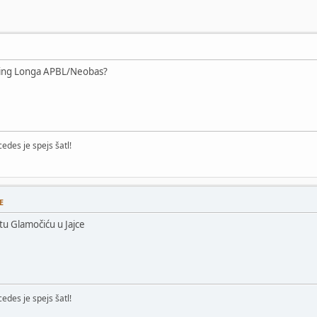
di King Longa APBL/Neobas?
edes je spejs šatl!
E
tu Glamočiću u Jajce
edes je spejs šatl!