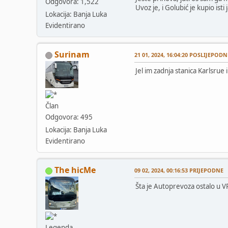
Odgovora: 1,522
Uvoz je, i Golubić je kupio isti 
Lokacija: Banja Luka
Evidentirano
Surinam
21 01, 2024, 16:04:20 POSLIJEPODN
Jel im zadnja stanica Karlsrue 
Član
Odgovora: 495
Lokacija: Banja Luka
Evidentirano
The hicMe
09 02, 2024, 00:16:53 PRIJEPODNE
Šta je Autoprevoza ostalo u V
Legenda