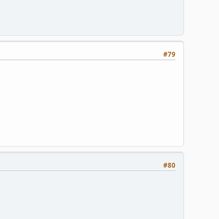
#79
#80