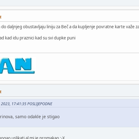
E
o daljnjeg obustavljaju liniju za Beč a da kupljenje povratne karte važe za 
ad kad idu praznici kad su svi dupke puni
E
12, 2023, 17:41:35 POSLIJEPODNE
prinova, samo odakle je stigao
ogao uslikati al mi je promakao :-X