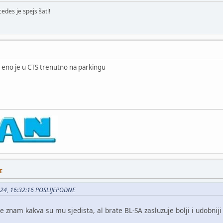
edes je spejs šatl!
 eno je u CTS trenutno na parkingu
E
2024, 16:32:16 POSLIJEPODNE
 znam kakva su mu sjedista, al brate BL-SA zasluzuje bolji i udobniji