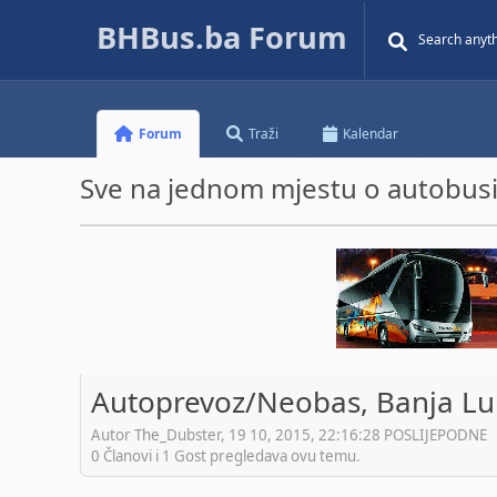
BHBus.ba Forum
Forum
Traži
Kalendar
Sve na jednom mjestu o autobusim
Autoprevoz/Neobas, Banja Luk
Autor The_Dubster, 19 10, 2015, 22:16:28 POSLIJEPODNE
0 Članovi i 1 Gost pregledava ovu temu.