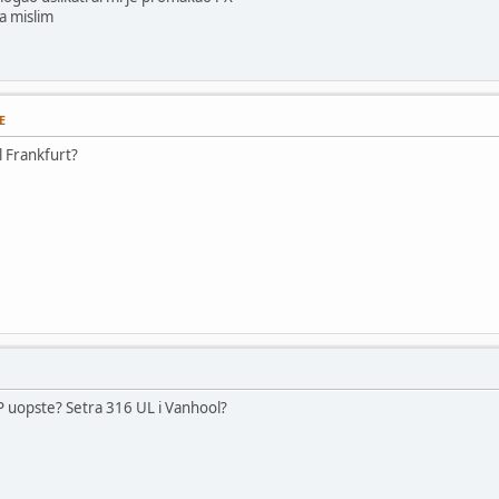
ja mislim
E
il Frankfurt?
P uopste? Setra 316 UL i Vanhool?