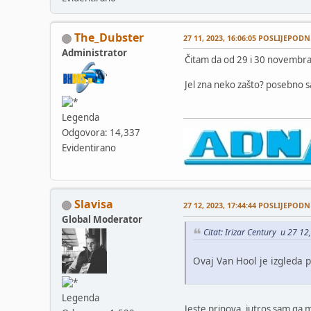
The_Dubster
27 11, 2023, 16:06:05 POSLIJEPODN
Administrator
Čitam da od 29 i 30 novembra d
Jel zna neko zašto? posebno s
Legenda
Odgovora: 14,337
Evidentirano
Slavisa
27 12, 2023, 17:44:44 POSLIJEPODN
Global Moderator
Citat: Irizar Century u 27 
Ovaj Van Hool je izgleda 
Legenda
Jeste prinova, jutros sam ga m