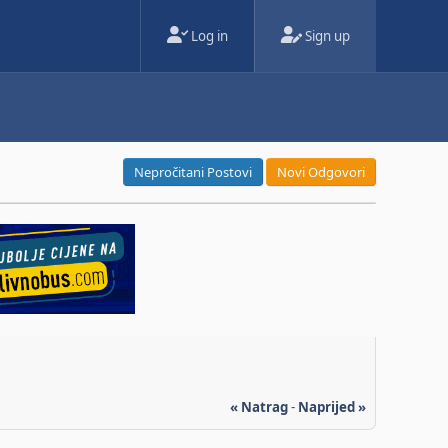
Log in
Sign up
Nepročitani Postovi
Novi Odgovori
« Natrag
-
Naprijed »