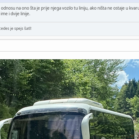
odnosu na ono šta je prije njega vozilo tu liniju, ako ništa ne ostaje u kvar
me i dvije linije.
edes je spejs šatl!