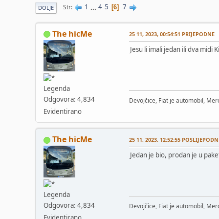
1
...
4
5
7
Str
6
DOLJE
The hicMe
25 11, 2023, 00:54:51 PRIJEPODNE
Jesu li imali jedan ili dva mi
Legenda
Odgovora: 4,834
Devojčice, Fiat je automobil, Merc
Evidentirano
The hicMe
25 11, 2023, 12:52:55 POSLIJEPODN
Jedan je bio, prodan je u pake
Legenda
Odgovora: 4,834
Devojčice, Fiat je automobil, Merc
Evidentirano