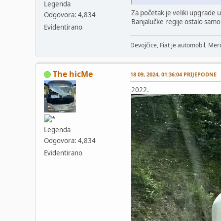
Legenda
Za početak je veliki upgrade u 
Odgovora: 4,834
Banjalučke regije ostalo samo i
Evidentirano
Devojčice, Fiat je automobil, Merc
The hicMe
18 09, 2024, 01:36:04 PRIJEPODNE
2022.
Legenda
Odgovora: 4,834
Evidentirano