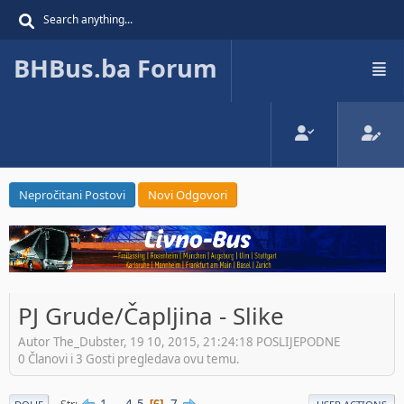
BHBus.ba Forum
Nepročitani Postovi
Novi Odgovori
PJ Grude/Čapljina - Slike
Autor The_Dubster, 19 10, 2015, 21:24:18 POSLIJEPODNE
0 Članovi i 3 Gosti pregledava ovu temu.
1
...
4
5
7