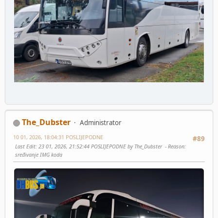
The_Dubster
Administrator
10 01, 2026, 18:04:31 POSLIJEPODNE
#89
Last Edit
: 23 01, 2026, 21:52:44 POSLIJEPODNE by The_Dubster
Reason
:
sređivanje IMG koda