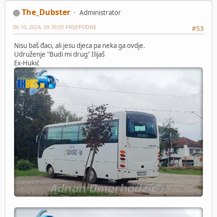
The_Dubster
Administrator
06 10, 2024, 09:39:05 PRIJEPODNE
#53
Nisu baš đaci, ali jesu djeca pa neka ga ovdje.
Udruženje "Budi mi drug" Ilijaš
Ex-Hukić