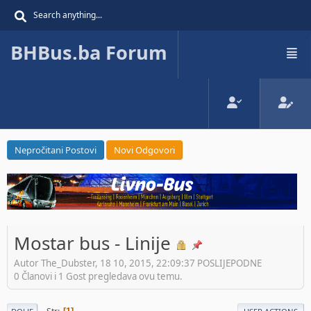
BHBus.ba Forum
Nepročitani Postovi
Novi Odgovori
Mostar bus - Linije
Autor The_Dubster, 18 10, 2015, 22:09:37 POSLIJEPODNE
0 Članovi i 1 Gost pregledava ovu temu.