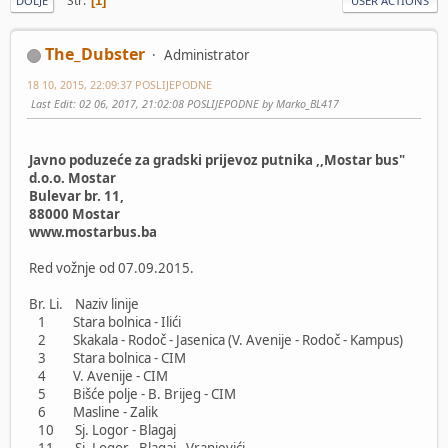
Str
1
DOLJE
USER ACTIONS
The_Dubster
Administrator
18 10, 2015, 22:09:37 POSLIJEPODNE
Last Edit
: 02 06, 2017, 21:02:08 POSLIJEPODNE by Marko_BL417
Javno poduzeće za gradski prijevoz putnika ,,Mostar bus"
d.o.o. Mostar
Bulevar br. 11,
88000 Mostar
www.mostarbus.ba
Red vožnje od 07.09.2015.
Br. Li. Naziv linije
1 Stara bolnica - Ilići
2 Skakala - Rodoč - Jasenica (V. Avenije - Rodoč - Kampus)
3 Stara bolnica - CIM
4 V. Avenije - CIM
5 Bišće polje - B. Brijeg - CIM
6 Masline - Zalik
10 Sj. Logor - Blagaj
11 Sj. Logor - Blagaj - Vranjevići