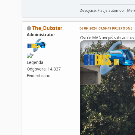
Devojčice, Fiat je automobil, Merc
The_Dubster
06 09, 2024, 09:56:49 PRIJEPODNE
Administrator
Ovi će MANovi još sahranit ov
Legenda
Odgovora: 14,337
Evidentirano