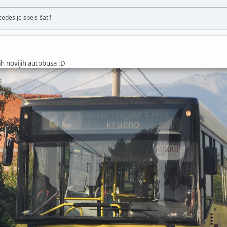
edes je spejs šatl!
ih novijih autobusa :D