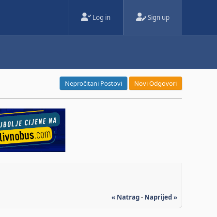
Log in
Sign up
Nepročitani Postovi
Novi Odgovori
« Natrag
-
Naprijed »