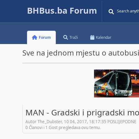
BHBus.ba Forum
Forum
Traži
Kalendar
Sve na jednom mjestu o autobusim
MAN - Gradski i prigradski mo
Autor The_Dubster, 10 04, 2017, 18:17:35 POSLIJEPODNE
0 Članovi i 1 Gost pregledava ovu temu.