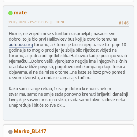
mate
19 06, 2020, 21:52:03 POSLIJEPODNE
#146
Hicme, ne vrijedi mi se s tuntlom raspravljati, nasao si sve
dobro, to je bio prvi Halilovicev bus koji je otvorio temu na
autobusi.org
forumu, a k tome je bio i snijeg uz sve to - prije 10
godina je to moglo proci jer je zbilja bilo rijetkost vidjeti na
forumu, a i jedna od rijetkih slika Halilovica kad je pocinjao voziti
Njemačku...Dobro veliš, vjerojatno negdje ima i njegovih sličnih
uradaka iz bliže povjesti, pogotovo onih kompanija koje forsira
objavama, al ne da mi se o tome...ne kaze se bzvz prvo pometi
u svom dvoristu, a onda se zamaraj s tuđim...
Kako sam i ranije rekao, Irizar je dobro krenuo s nekim
stvarima, samo ne smije sada ponovno krenuti brljaviti, današnji
Livnjak je sasvim pristojna slika, i sada samo takve radove neka
unapređuje i bit će to sve ok...
Marko_BL417