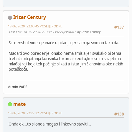
Irizar Century
18 06, 2020, 22:03:45 POSLIJEPODNE
#137
Last Edit
: 18 06, 2020, 22:13:59 POSLIJEPODNE by Irizar Century
Screenshot videa je inaće u pitanju jer sam ga snimao tako da.
Mada ti ovo poređenje ionako nema smisla jer svakako bi tema
trebala biti pitanja korisnika foruma o editu,korisnim savjetima
mlađoj raji koja tek počinje slikati a i starijim članovima oko nekih
poteškoća.
Armin Vučić
mate
18 06, 2020, 22:27:22 POSLIJEPODNE
#138
Onda ok...to si onda mogao i linkovno staviti...