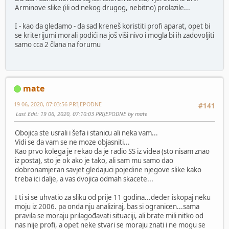
Arminove slike (ili od nekog drugog, nebitno) prolazile...
I - kao da gledamo - da sad kreneš koristiti profi aparat, opet bi
se kriterijumi morali podići na još viši nivo i mogla bi ih zadovoljiti
samo cca 2 člana na forumu
mate
19 06, 2020, 07:03:56 PRIJEPODNE
#141
Last Edit
: 19 06, 2020, 07:10:03 PRIJEPODNE by mate
Obojica ste usrali i šefa i stanicu ali neka vam...
Vidi se da vam se ne moze objasniti...
Kao prvo kolega je rekao da je radio SS iz videa (sto nisam znao
iz posta), sto je ok ako je tako, ali sam mu samo dao
dobronamjeran savjet gledajuci pojedine njegove slike kako
treba ici dalje, a vas dvojica odmah skacete...
I ti si se uhvatio za sliku od prije 11 godina...deder iskopaj neku
moju iz 2006. pa onda nju analiziraj, bas si ogranicen...sama
pravila se moraju prilagođavati situaciji, ali brate mili nitko od
nas nije profi, a opet neke stvari se moraju znati i ne mogu se