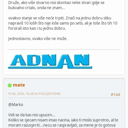
Druže, ako više stvarno nisi skontao neke stvari gdje se
bukvalno crtalo, onda ne znam...
ovakvo stanje se više neće trpiti. Znači na jednu dobru sliku
napraviš 10 loših što nije loše samo po sebi, ali je loše što tih 10
forsiraš isto kao i tu jednu dobru.
Jednostavno, ovako više ne može.
mate
19 06, 2020, 16:28:54 POSLIJEPODNE
#144
@Marko
Vidi se da bas nisi upucen...
Koliko se sjecam nisam imao nacina, iako ti mislis suprotno, al te
moram razuvjeriti...necu se raspravljati, za mene je to gotova