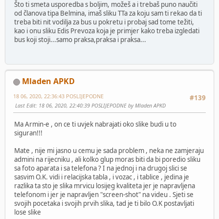
Što ti smeta usporedba s boljim, možeš a i trebaš puno naučiti
od članova tipa Belmina, imaš sliku TTa za koju sam ti rekao da ti
treba biti nit vodilja za bus u pokretu i probaj sad tome težiti,
kao i onu sliku Edis Prevoza koja je primjer kako treba izgledati
bus koji stoji...samo praksa,praksa i praksa...
Mladen APKD
18 06, 2020, 22:36:43 POSLIJEPODNE
#139
Last Edit
: 18 06, 2020, 22:40:39 POSLIJEPODNE by Mladen APKD
Ma Armin-e , on ce ti uvjek nabrajati oko slike budi u to
siguran!!!
Mate , nije mi jasno u cemu je sada problem , neka ne zamjeraju
admini na rijecniku , ali kolko glup moras biti da bi poredio sliku
sa foto aparata i sa telefona ? I na jednoj i na drugoj slici se
sasvim O.K. vidi i relacijska tabla , i vozac , i tablice , jedina je
razlika ta sto je slika mrvicu losijeg kvaliteta jer je napravljena
telefonom i jer je napravljen "screen-shot" na videu . Sjeti se
svojih pocetaka i svojih prvih slika, tad je ti bilo O.K postavljati
lose slike