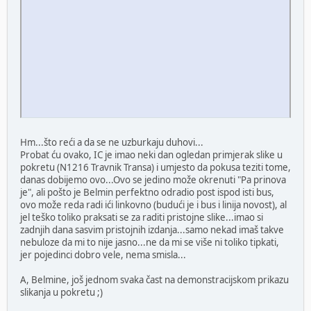
Hm...što reći a da se ne uzburkaju duhovi...
Probat ću ovako, IC je imao neki dan ogledan primjerak slike u
pokretu (N1216 Travnik Transa) i umjesto da pokusa teziti tome,
danas dobijemo ovo...Ovo se jedino može okrenuti "Pa prinova
je", ali pošto je Belmin perfektno odradio post ispod isti bus,
ovo može reda radi ići linkovno (budući je i bus i linija novost), al
jel teško toliko praksati se za raditi pristojne slike...imao si
zadnjih dana sasvim pristojnih izdanja...samo nekad imaš takve
nebuloze da mi to nije jasno...ne da mi se više ni toliko tipkati,
jer pojedinci dobro vele, nema smisla...
A, Belmine, još jednom svaka čast na demonstracijskom prikazu
slikanja u pokretu ;)