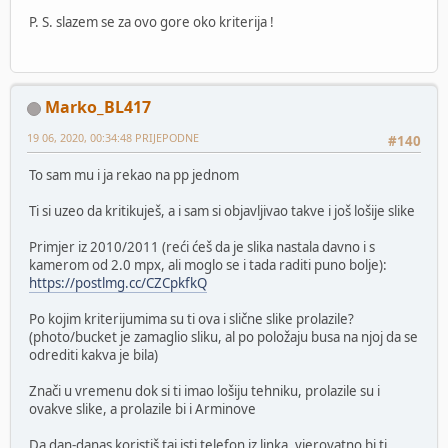
P. S. slazem se za ovo gore oko kriterija !
Marko_BL417
19 06, 2020, 00:34:48 PRIJEPODNE
#140
To sam mu i ja rekao na pp jednom
Ti si uzeo da kritikuješ, a i sam si objavljivao takve i još lošije slike
Primjer iz 2010/2011 (reći ćeš da je slika nastala davno i s
kamerom od 2.0 mpx, ali moglo se i tada raditi puno bolje):
https://postlmg.cc/CZCpkfkQ
Po kojim kriterijumima su ti ova i slične slike prolazile?
(photo/bucket je zamaglio sliku, al po položaju busa na njoj da se
odrediti kakva je bila)
Znači u vremenu dok si ti imao lošiju tehniku, prolazile su i
ovakve slike, a prolazile bi i Arminove
Da dan-danas koristiš taj isti telefon iz linka, vjerovatno bi ti