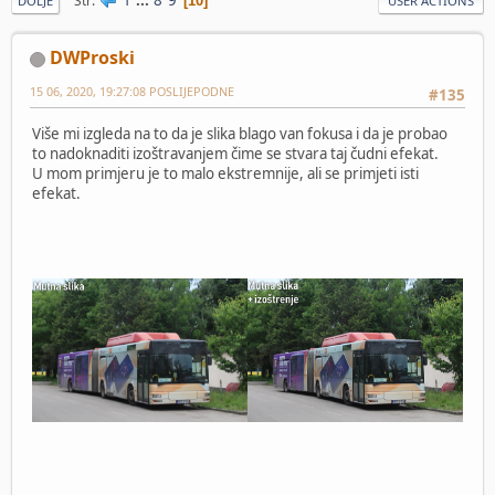
Str
10
DOLJE
USER ACTIONS
DWProski
15 06, 2020, 19:27:08 POSLIJEPODNE
#135
Više mi izgleda na to da je slika blago van fokusa i da je probao
to nadoknaditi izoštravanjem čime se stvara taj čudni efekat.
U mom primjeru je to malo ekstremnije, ali se primjeti isti
efekat.