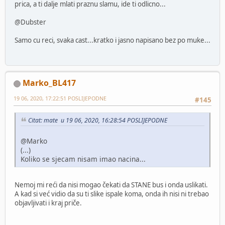
prica, a ti dalje mlati praznu slamu, ide ti odlicno...
@Dubster
Samo cu reci, svaka cast...kratko i jasno napisano bez po muke...
Marko_BL417
19 06, 2020, 17:22:51 POSLIJEPODNE
#145
Citat: mate u 19 06, 2020, 16:28:54 POSLIJEPODNE
@Marko
(...)
Koliko se sjecam nisam imao nacina...
Nemoj mi reći da nisi mogao čekati da STANE bus i onda uslikati.
A kad si već vidio da su ti slike ispale koma, onda ih nisi ni trebao
objavljivati i kraj priče.