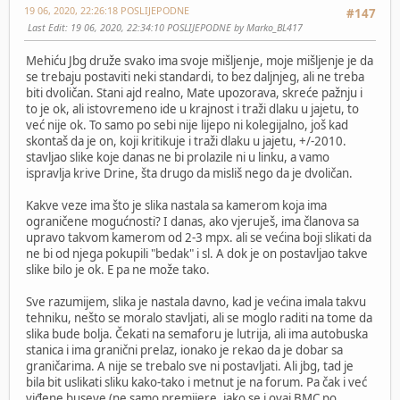
19 06, 2020, 22:26:18 POSLIJEPODNE
#147
Last Edit
: 19 06, 2020, 22:34:10 POSLIJEPODNE by Marko_BL417
Mehiću Jbg druže svako ima svoje mišljenje, moje mišljenje je da
se trebaju postaviti neki standardi, to bez daljnjeg, ali ne treba
biti dvoličan. Stani ajd realno, Mate upozorava, skreće pažnju i
to je ok, ali istovremeno ide u krajnost i traži dlaku u jajetu, to
već nije ok. To samo po sebi nije lijepo ni kolegijalno, još kad
skontaš da je on, koji kritikuje i traži dlaku u jajetu, +/-2010.
stavljao slike koje danas ne bi prolazile ni u linku, a vamo
ispravlja krive Drine, šta drugo da misliš nego da je dvoličan.
Kakve veze ima što je slika nastala sa kamerom koja ima
ograničene mogućnosti? I danas, ako vjeruješ, ima članova sa
upravo takvom kamerom od 2-3 mpx. ali se većina boji slikati da
ne bi od njega pokupili "bedak" i sl. A dok je on postavljao takve
slike bilo je ok. E pa ne može tako.
Sve razumijem, slika je nastala davno, kad je većina imala takvu
tehniku, nešto se moralo stavljati, ali se moglo raditi na tome da
slika bude bolja. Čekati na semaforu je lutrija, ali ima autobuska
stanica i ima granični prelaz, ionako je rekao da je dobar sa
graničarima. A nije se trebalo sve ni postavljati. Ali jbg, tad je
bila bit uslikati sliku kako-tako i metnut je na forum. Pa čak i već
viđene buseve (ne samo premijere, iako se i ovaj BMC po