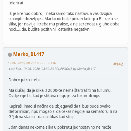
tolerirati..
IC je krenuo dobro, i neka samo tako nastavi, a vas dvojica
smanjite dozivljaje...Marko idi bolje pokazi kolegi u BL kako se
slika, jer novi je i treba mu prakse, a ne serendat u gluho doba
noci...I da, budite pozitivni i ostanite negativni
Marko_BL417
19 06, 2020, 08:29:18 PRIJEPODNE
#142
Last Edit
: 19 06, 2020, 08:32:23 PRIJEPODNE by Marko_BL417
Dobro jutro i tebi
Ma slušaj, da je slika iz 2000-te nema šta tražiti na furumu.
Ovdje nije bit kad je slikana nego jel za forum ili nije.
Kapiraš, imao si načina da izbjegavaš da ti bus bude ovako
deformisan, npr. mogao si da čekaš negdje na semaforu ili na
GP, ili na stanici - da ga slikaš kad stoji.
I dan danas nekome slika u pokretu jednostavno ne može