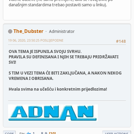
današnjim standardima trebao postaviti samo u linku).
The_Dubster
Administrator
19 06, 2020, 23:50:25 POSLIJEPODNE
#148
OVA TEMA JE ISPUNILA SVOJU SVRHU.
PRAVILA SU DEFINISANA I NJIH SE TREBAJU PRIDRŽAVATI
SVI!
S TIM U VEZI TEMA ĆE BITI ZAKLJUČANA, A NAKON NEKOG
VREMENA I OBRISANA.
Hvala svima na učešću i konkretnim prijedlozima!
1
...
8
9
Str
10
GORE
USER ACTIONS