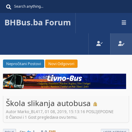
BHBus.ba Forum
Nepročitani Postovi
Novi Odgovori
Škola slikanja autobusa
Autor Marko_BL417, 01 08, 2019, 15:13:16 POSLIJEPODNE
0 Članovi i 1 Gost pregledava ovu temu.
1
...
8
9