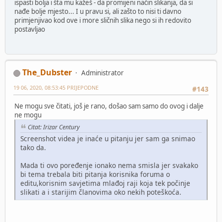
ispasti bolja i šta mu kažeš - da promijeni način slikanja, da si
nađe bolje mjesto... I u pravu si, ali zašto to nisi ti davno
primjenjivao kod ove i more sličnih slika nego si ih redovito
postavljao
The_Dubster
Administrator
19 06, 2020, 08:53:45 PRIJEPODNE
#143
Ne mogu sve čitati, još je rano, došao sam samo do ovog i dalje
ne mogu
Citat: Irizar Century
Screenshot videa je inaće u pitanju jer sam ga snimao
tako da.
Mada ti ovo poređenje ionako nema smisla jer svakako
bi tema trebala biti pitanja korisnika foruma o
editu,korisnim savjetima mlađoj raji koja tek počinje
slikati a i starijim članovima oko nekih poteškoća.