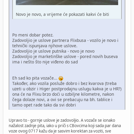
Novo je novo, a vrijeme će pokazati kakvi će biti
Po meni dobar potez.
Zadovoljio je uslove partnera Flixbusa - vozilo je novo i
tehnički ispunjava njihove uslove.
Zadovoljio je uslove putnika - novo je novo
Zadovoljio je marketinške uslove - pored novih buseva
ima i nešto što nije viđeno do sad
Eh sad ko pita vozače...
Također, ako vozila posluže dobro i bez kvarova (treba
uzeti u obzir i Higer postprodajnu uslugu kakva je u HR?)
ona će na Flixu brzo doći u ozbiljne kilometre, nakon
čega dolaze novi, a ovi se prebacuju na bh. tablice i
tamo opet rade tako da svi dobri
Upravo to - gornje uslove je zadovoljio. A vozače se ionako
nažalost zadnje pita, iako u priči s CBovcima koji sada par dana
voze ovog 0717 kažu da je sasvim korektan za voziti, sve