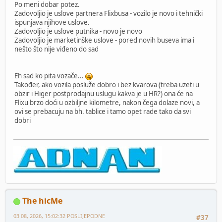
Po meni dobar potez.
Zadovoljio je uslove partnera Flixbusa - vozilo je novo i tehnički
ispunjava njihove uslove.
Zadovoljio je uslove putnika - novo je novo
Zadovoljio je marketinške uslove - pored novih buseva ima i
nešto što nije viđeno do sad
Eh sad ko pita vozače...
Također, ako vozila posluže dobro i bez kvarova (treba uzeti u
obzir i Higer postprodajnu uslugu kakva je u HR?) ona će na
Flixu brzo doći u ozbiljne kilometre, nakon čega dolaze novi, a
ovi se prebacuju na bh. tablice i tamo opet rade tako da svi
dobri
The hicMe
03 08, 2026, 15:02:32 POSLIJEPODNE
#37