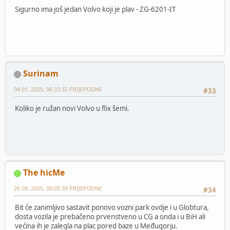
Sigurno ima još jedan Volvo koji je plav - ZG-6201-IT
Surinam
04 01, 2025, 06:32:32 PRIJEPODNE
#33
Koliko je ružan novi Volvo u flix šemi.
The hicMe
26 09, 2025, 00:05:39 PRIJEPODNE
#34
Bit će zanimljivo sastavit ponovo vozni park ovdje i u Globtura,
dosta vozila je prebačeno prvenstveno u CG a onda i u BiH ali
većina ih je zalegla na plac pored baze u Međugorju.