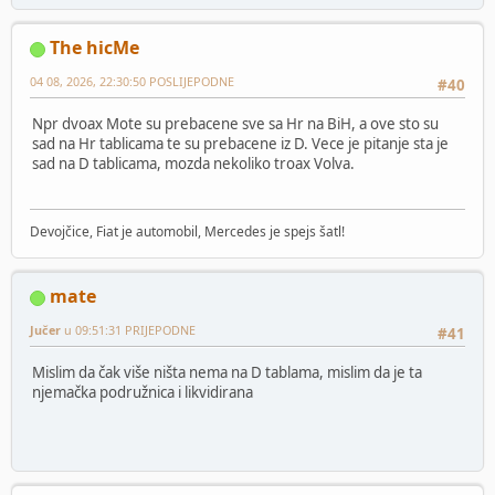
The hicMe
04 08, 2026, 22:30:50 POSLIJEPODNE
#40
Npr dvoax Mote su prebacene sve sa Hr na BiH, a ove sto su
sad na Hr tablicama te su prebacene iz D. Vece je pitanje sta je
sad na D tablicama, mozda nekoliko troax Volva.
Devojčice, Fiat je automobil, Mercedes je spejs šatl!
mate
Jučer
u 09:51:31 PRIJEPODNE
#41
Mislim da čak više ništa nema na D tablama, mislim da je ta
njemačka podružnica i likvidirana