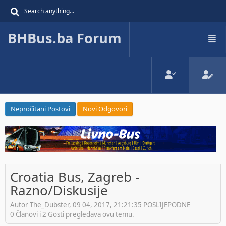
BHBus.ba Forum
Nepročitani Postovi
Novi Odgovori
Croatia Bus, Zagreb -
Razno/Diskusije
Autor The_Dubster, 09 04, 2017, 21:21:35 POSLIJEPODNE
0 Članovi i 2 Gosti pregledava ovu temu.