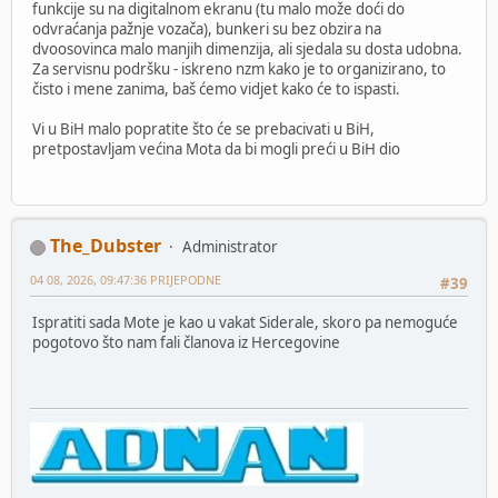
funkcije su na digitalnom ekranu (tu malo može doći do
odvraćanja pažnje vozača), bunkeri su bez obzira na
dvoosovinca malo manjih dimenzija, ali sjedala su dosta udobna.
Za servisnu podršku - iskreno nzm kako je to organizirano, to
čisto i mene zanima, baš ćemo vidjet kako će to ispasti.
Vi u BiH malo popratite što će se prebacivati u BiH,
pretpostavljam većina Mota da bi mogli preći u BiH dio
The_Dubster
Administrator
04 08, 2026, 09:47:36 PRIJEPODNE
#39
Ispratiti sada Mote je kao u vakat Siderale, skoro pa nemoguće
pogotovo što nam fali članova iz Hercegovine