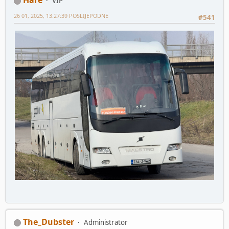
Hare
VIP
26 01, 2025, 13:27:39 POSLIJEPODNE
#541
The_Dubster
Administrator