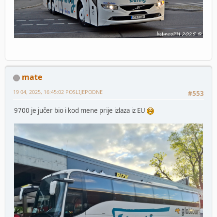
mate
19 04, 2025, 16:45:02 POSLIJEPODNE
#553
9700 je jučer bio i kod mene prije izlaza iz EU