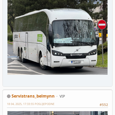
Servistrans_belmynn
VIP
18 04, 2025, 17:33:55 POSLIJEPODNE
#552