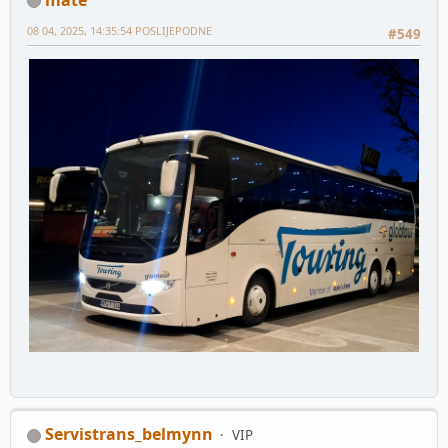
08 04, 2025, 14:35:54 POSLIJEPODNE
#549
Servistrans_belmynn
VIP