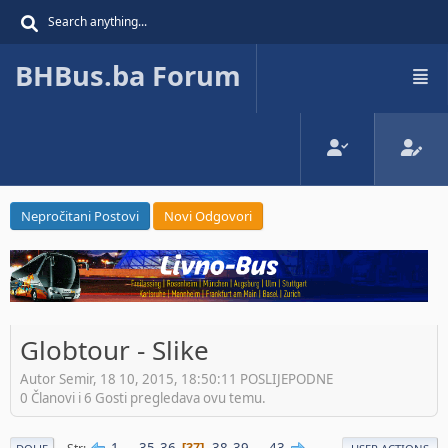
BHBus.ba Forum
Nepročitani Postovi
Novi Odgovori
Globtour - Slike
Autor Semir, 18 10, 2015, 18:50:11 POSLIJEPODNE
0 Članovi i 6 Gosti pregledava ovu temu.
1
...
35
36
38
39
...
43