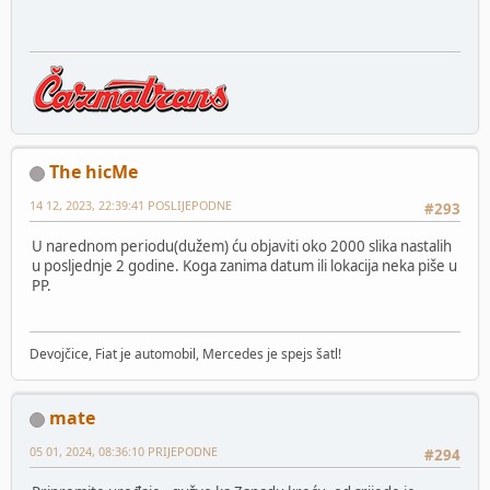
The hicMe
14 12, 2023, 22:39:41 POSLIJEPODNE
#293
U narednom periodu(dužem) ću objaviti oko 2000 slika nastalih
u posljednje 2 godine. Koga zanima datum ili lokacija neka piše u
PP.
Devojčice, Fiat je automobil, Mercedes je spejs šatl!
mate
05 01, 2024, 08:36:10 PRIJEPODNE
#294