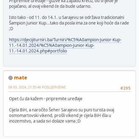
Pripremite uređaje - gužve ka Zapadu kreću, od srijede je
pojačano, al ovaj vikend će da bude udarno.
Isto tako - od 11. do 14.1. u Sarajevu se održava tradicionalni
Šampion Junior Kup...tako da posla ima za one koji hoće da rade
;D
https://djecijiturniri.ba/Turniri/%C5%A0ampion-Junior-Kup-
11.-14.01.2024/%C5%A0ampion-Junior-Kup-
11.-14.01.2024.php#portfolio
mate
08 03, 2024, 21:35:46 POSLIJEPODNE
#295
Opet ću da kažem - pripremite uređaje
Cijela BiH, a naročito Šeher Sarajevo su puni turista ovaj
osmomartovski vikend, prošli vikend je cijela BiH išla u
inozemstvo, a sada svi dolaze vama ;D