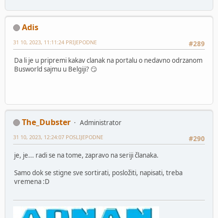
Adis
31 10, 2023, 11:11:24 PRIJEPODNE
#289
Da li je u pripremi kakav clanak na portalu o nedavno odrzanom
Busworld sajmu u Belgiji? 😏
The_Dubster
Administrator
31 10, 2023, 12:24:07 POSLIJEPODNE
#290
je, je... radi se na tome, zapravo na seriji članaka.
Samo dok se stigne sve sortirati, posložiti, napisati, treba
vremena :D