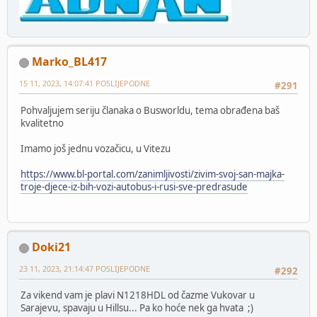
Marko_BL417
15 11, 2023, 14:07:41 POSLIJEPODNE
#291
Pohvaljujem seriju članaka o Busworldu, tema obrađena baš
kvalitetno
Imamo još jednu vozačicu, u Vitezu
https://www.bl-portal.com/zanimljivosti/zivim-svoj-san-majka-
troje-djece-iz-bih-vozi-autobus-i-rusi-sve-predrasude
Doki21
23 11, 2023, 21:14:47 POSLIJEPODNE
#292
Za vikend vam je plavi N1218HDL od čazme Vukovar u
Sarajevu, spavaju u Hillsu... Pa ko hoće nek ga hvata ;)