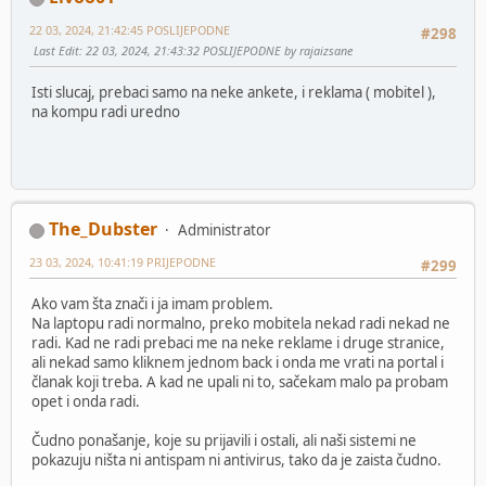
22 03, 2024, 21:42:45 POSLIJEPODNE
#298
Last Edit
: 22 03, 2024, 21:43:32 POSLIJEPODNE by rajaizsane
Isti slucaj, prebaci samo na neke ankete, i reklama ( mobitel ),
na kompu radi uredno
The_Dubster
Administrator
23 03, 2024, 10:41:19 PRIJEPODNE
#299
Ako vam šta znači i ja imam problem.
Na laptopu radi normalno, preko mobitela nekad radi nekad ne
radi. Kad ne radi prebaci me na neke reklame i druge stranice,
ali nekad samo kliknem jednom back i onda me vrati na portal i
članak koji treba. A kad ne upali ni to, sačekam malo pa probam
opet i onda radi.
Čudno ponašanje, koje su prijavili i ostali, ali naši sistemi ne
pokazuju ništa ni antispam ni antivirus, tako da je zaista čudno.