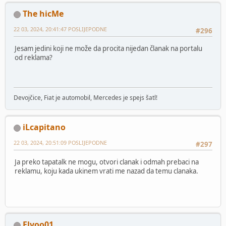
The hicMe
22 03, 2024, 20:41:47 POSLIJEPODNE
#296
Jesam jedini koji ne može da procita nijedan članak na portalu
od reklama?
Devojčice, Fiat je automobil, Mercedes je spejs šatl!
iLcapitano
22 03, 2024, 20:51:09 POSLIJEPODNE
#297
Ja preko tapatalk ne mogu, otvori clanak i odmah prebaci na
reklamu, koju kada ukinem vrati me nazad da temu clanaka.
Elvoo01