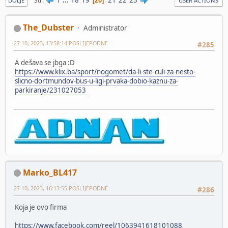
Str
20
DOLJE
USER ACTIONS
The_Dubster
Administrator
27 10, 2023, 13:58:14 POSLIJEPODNE
#285
A dešava se jbga :D
https://www.klix.ba/sport/nogomet/da-li-ste-culi-za-nesto-
slicno-dortmundov-bus-u-ligi-prvaka-dobio-kaznu-za-
parkiranje/231027053
Marko_BL417
27 10, 2023, 16:13:55 POSLIJEPODNE
#286
Koja je ovo firma
https://www.facebook.com/reel/1063941618101088