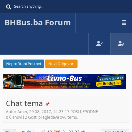
BHBus.ba Forum
Nepročitani Postovi
Novi Odgovori
Chat tema
Autor Amer, 29 08, 2017, 14:23:17 POSLIJEPODNE
0 Članovi i 2 Gosti pregledava ovu temu.
1
...
18
19
21
22
23