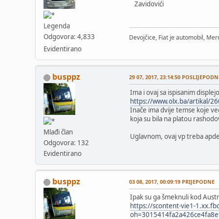
Zavidovići
Legenda
Odgovora: 4,833
Devojčice, Fiat je automobil, Merc
Evidentirano
busppz
29 07, 2017, 23:14:50 POSLIJEPODN
Ima i ovaj sa ispisanim displej
https://www.olx.ba/artikal/2
Inače ima dvije temse koje već 
koja su bila na platou rashodov
Mlađi član
Uglavnom, ovaj vp treba apdej
Odgovora: 132
Evidentirano
busppz
03 08, 2017, 00:09:19 PRIJEPODNE
Ipak su ga šmeknuli kod Austrija
https://scontent-vie1-1.xx
oh=3015414fa2a426ce4fa8