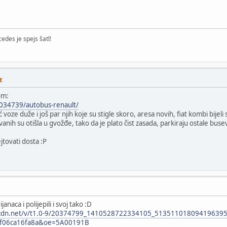
edes je spejs šatl!
E
om:
6034739/autobus-renault/
voze duže i još par njih koje su stigle skoro, aresa novih, fiat kombi bijeli s
anih su otišla u gvožđe, tako da je plato čist zasada, parkiraju ostale buse
tovati dosta :P
naca i polijepili i svoj tako :D
.fbcdn.net/v/t1.0-9/20374799_1410528722334105_513511018094196395
ef06ca16fa8a&oe=5A00191B