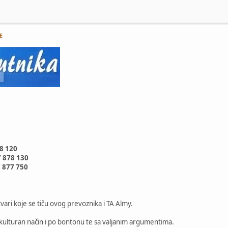
E
78 120
/ 878 130
/ 877 750
tvari koje se tiču ovog prevoznika i TA Almy.
kulturan način i po bontonu te sa valjanim argumentima.