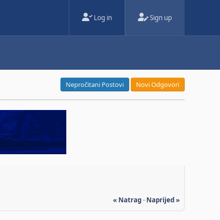
Log in
Sign up
Nepročitani Postovi
Novi Odgovori
« Natrag
-
Naprijed »