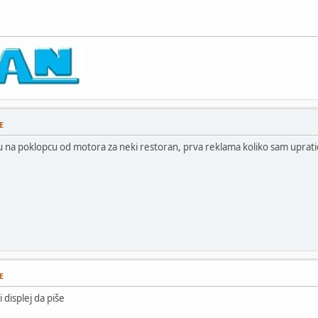
E
u na poklopcu od motora za neki restoran, prva reklama koliko sam uprati
E
displej da piše