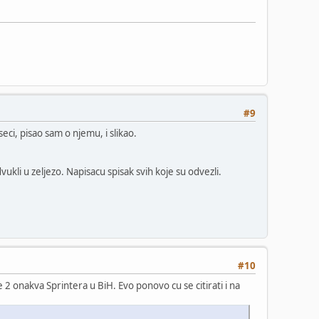
#9
eci, pisao sam o njemu, i slikao.
vukli u zeljezo. Napisacu spisak svih koje su odvezli.
#10
 2 onakva Sprintera u BiH. Evo ponovo cu se citirati i na