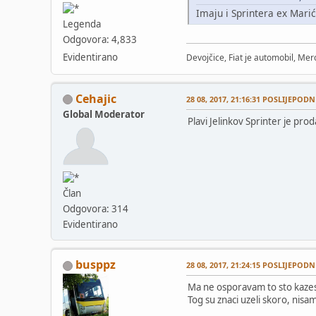
Imaju i Sprintera ex Mari
Legenda
Odgovora: 4,833
Evidentirano
Devojčice, Fiat je automobil, Merc
Cehajic
28 08, 2017, 21:16:31 POSLIJEPODN
Global Moderator
Plavi Jelinkov Sprinter je pro
Član
Odgovora: 314
Evidentirano
busppz
28 08, 2017, 21:24:15 POSLIJEPODN
Ma ne osporavam to sto kazes,
Tog su znaci uzeli skoro, nisam