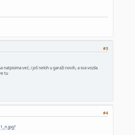
#3
a natpisima već, i još nekih u garaži novih, a sva vozila
ve tu
#4
1_n.jpg?