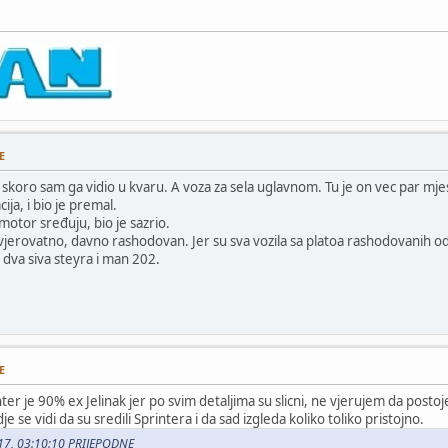
E
i skoro sam ga vidio u kvaru. A voza za sela uglavnom. Tu je on vec par mjes
cija, i bio je premal.
 motor sređuju, bio je sazrio.
ji vjerovatno, davno rashodovan. Jer su sva vozila sa platoa rashodovanih od
dva siva steyra i man 202.
E
er je 90% ex Jelinak jer po svim detaljima su slicni, ne vjerujem da postoje
 se vidi da su sredili Sprintera i da sad izgleda koliko toliko pristojno.
017, 03:10:10 PRIJEPODNE