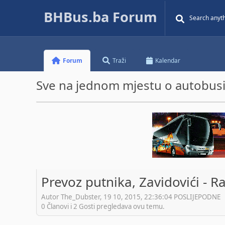
BHBus.ba Forum
Forum
Traži
Kalendar
Sve na jednom mjestu o autobusim
Prevoz putnika, Zavidovići - R
Autor The_Dubster, 19 10, 2015, 22:36:04 POSLIJEPODNE
0 Članovi i 2 Gosti pregledava ovu temu.