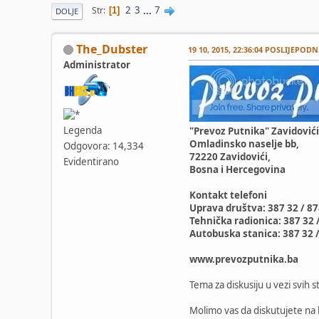
2
3
...
7
Str
1
DOLJE
The_Dubster
19 10, 2015, 22:36:04 POSLIJEPODN
Administrator
Legenda
"Prevoz Putnika" Zavidovići
Omladinsko naselje bb,
Odgovora: 14,334
72220 Zavidovići,
Evidentirano
Bosna i Hercegovina
Kontakt telefoni
Uprava društva: 387 32 / 8
Tehnička radionica: 387 32 
Autobuska stanica: 387 32 
www.prevozputnika.ba
Tema za diskusiju u vezi svih s
Molimo vas da diskutujete na 