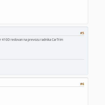
#5
nter 410D redovan na prevozu radnika CarTrim
#6