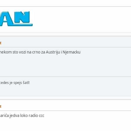
E
nekom sto vozi na crno za Austriju i Njemacku
edes je spejs šatl!
E
arića jedva loko radio ccc