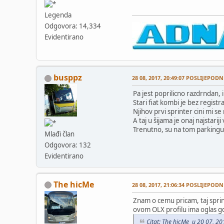
Legenda
Odgovora: 14,334
Evidentirano
busppz
28 08, 2017, 20:49:07 POSLIJEPODN
Pa jest poprilicno razdrndan, 
Stari fiat kombi je bez registra
Njihov prvi sprinter cini mi se
A taj u šijama je onaj najstari
Trenutno, su na tom parkingu 
Mlađi član
Odgovora: 132
Evidentirano
The hicMe
28 08, 2017, 21:06:34 POSLIJEPODN
Znam o cemu pricam, taj sprint
ovom OLX profilu ima oglas gdje
Citat: The hicMe u 20 07, 2