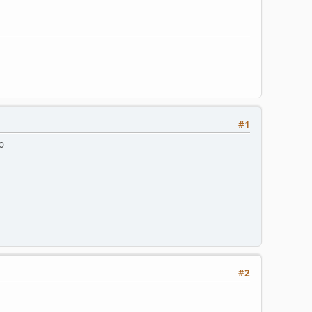
#1
o
#2