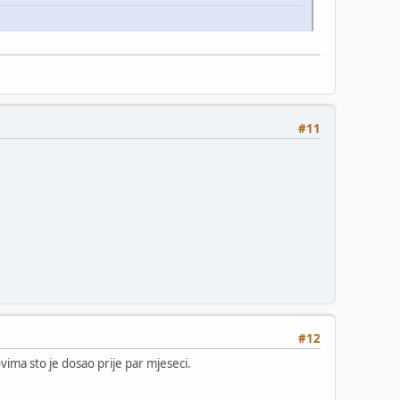
#11
#12
vima sto je dosao prije par mjeseci.