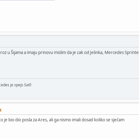
kroz u Šijama a imaju prinovu mislim da je cak od Jelinka, Mercedes Spri
edes je spejs šatl!
E
o je bio dio posla za Ares, ali ga nismo imali dosad koliko se sjećam