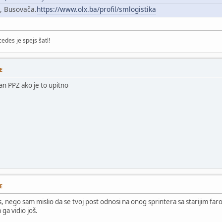
ć, Busovača.
https://www.olx.ba/profil/smlogistika
edes je spejs šatl!
E
dan PPZ ako je to upitno
E
 nego sam mislio da se tvoj post odnosi na onog sprintera sa starijim faro
 ga vidio još.