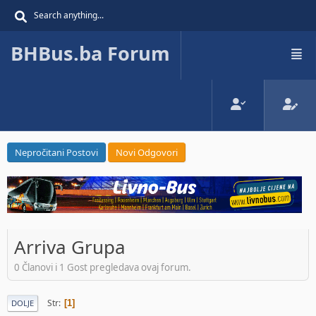
BHBus.ba Forum
Nepročitani Postovi
Novi Odgovori
Arriva Grupa
0 Članovi i 1 Gost pregledava ovaj forum.
Str
1
DOLJE