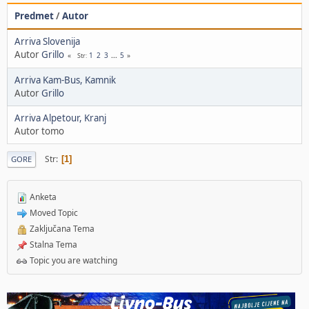
Predmet
/
Autor
Arriva Slovenija
Autor
Grillo
1
2
3
...
5
Str
Arriva Kam-Bus, Kamnik
Autor
Grillo
Arriva Alpetour, Kranj
Autor tomo
Str
1
GORE
Anketa
Moved Topic
Zaključana Tema
Stalna Tema
Topic you are watching