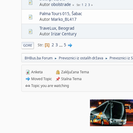
Autor
obolstrade
1
2
3
Str
Palma Tours 015, Šabac
Autor
Marko_BL417
TraveLux, Beograd
Autor
Irizar Century
2
3
...
5
Str
1
GORE
BHBus.ba Forum
Prevoznici iz ostalih država
Prevoznici iz S
►
►
Anketa
Zaključana Tema
Moved Topic
Stalna Tema
Topic you are watching