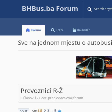
BHBus.ba Forum
Forum
Traži
Kalendar
Sve na jednom mjestu o autobusim
Prevoznici R-Ž
0 Članovi i 2 Gosti pregledava ovaj forum.
2
3
...
5
Str
1
DOLJE