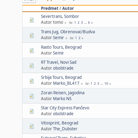
Predmet
/
Autor
Severtrans, Sombor
Autor tomo
1
2
3
...
6
Str
Trans Jug, Obrenovac/Budva
Autor
Semir
1
2
Str
Rasto Tours, Beograd
Autor
Semir
RT Travel, Novi Sad
Autor
obolstrade
Srbija Tours, Beograd
Autor
Marko_BL417
1
2
3
...
10
Str
Zoran Reisen, Jagodina
Autor
Marko NS
Star City Express Pančevo
Autor
obolstrade
Vitosprint, Beograd
Autor
The_Dubster
Sutravel Trans, Subotica