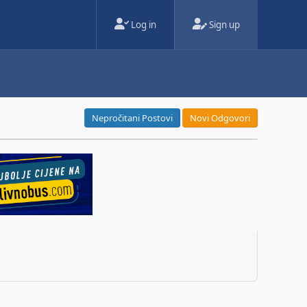
Log in
Sign up
Nepročitani Postovi
Novi Odgovori