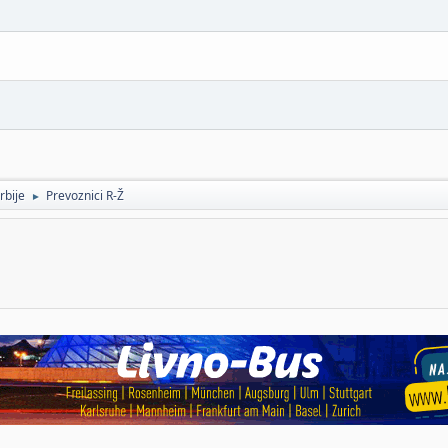
rbije
Prevoznici R-Ž
►