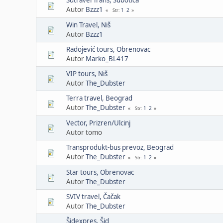
Autor
Bzzz1
1
2
Str
Win Travel, Niš
Autor
Bzzz1
Radojević tours, Obrenovac
Autor
Marko_BL417
VIP tours, Niš
Autor
The_Dubster
Terra travel, Beograd
Autor
The_Dubster
1
2
Str
Vector, Prizren/Ulcinj
Autor tomo
Transprodukt-bus prevoz, Beograd
Autor
The_Dubster
1
2
Str
Star tours, Obrenovac
Autor
The_Dubster
SVIV travel, Čačak
Autor
The_Dubster
Šidexpres, Šid