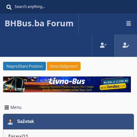
BHBus.ba Forum
Nepročitani Postovi
Novi Odgovori
Menu
Sažetak
farex01