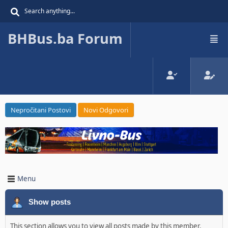
BHBus.ba Forum
Nepročitani Postovi
Novi Odgovori
Menu
Show posts
This section allows you to view all posts made by this member.