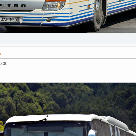
E
e 300