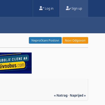
Log in
Sign up
Nepročitani Postovi
Novi Odgovori
« Natrag
-
Naprijed »