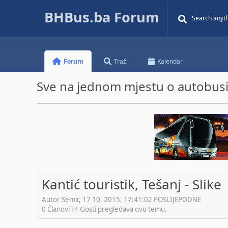
BHBus.ba Forum
Forum
Traži
Kalendar
Sve na jednom mjestu o autobusim
Kantić touristik, Tešanj - Slike
Autor Semir, 17 10, 2015, 17:41:02 POSLIJEPODNE
0 Članovi i 4 Gosti pregledava ovu temu.