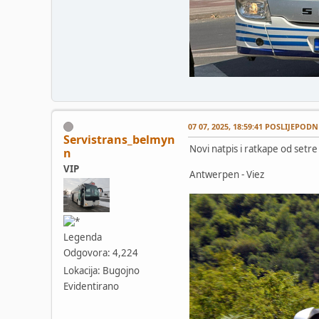
07 07, 2025, 18:59:41 POSLIJEPODN
Servistrans_belmyn
Novi natpis i ratkape od setr
n
VIP
Antwerpen - Viez
Legenda
Odgovora: 4,224
Lokacija: Bugojno
Evidentirano