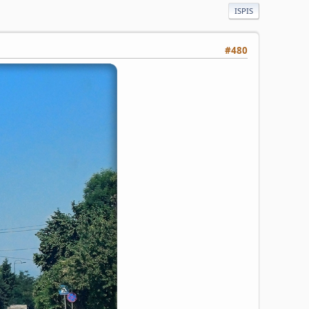
ISPIS
#480