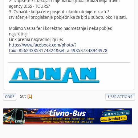
2. Napišete kroz koja tri njemačka grada prolazi linija Travel
agency BISS - TOURS?
3. Označite koga ćete posjetiti ukoliko dobijete kartu?
Izvlačenje i proglašenje pobjednika će biti u subotu oko 18 sati.
Molimo Vas za fer i korektno nadmetanje i neka pobjedi
najsretniji!
Link prema nagradnoj igri je:
https://www.facebook.com/photo/?
fbid=856243853174324&set=a.498537348944978
Str
1
GORE
USER ACTIONS