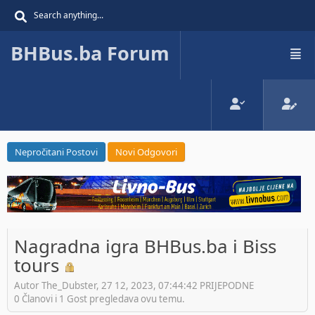
BHBus.ba Forum
Nepročitani Postovi
Novi Odgovori
Nagradna igra BHBus.ba i Biss
tours
Autor The_Dubster, 27 12, 2023, 07:44:42 PRIJEPODNE
0 Članovi i 1 Gost pregledava ovu temu.