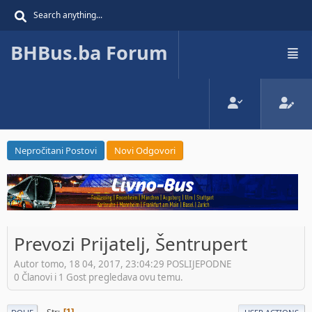
BHBus.ba Forum
Nepročitani Postovi
Novi Odgovori
Prevozi Prijatelj, Šentrupert
Autor tomo, 18 04, 2017, 23:04:29 POSLIJEPODNE
0 Članovi i 1 Gost pregledava ovu temu.