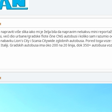
E
napraviti više slika iako mi je želja bila da napravim nekakvu mini reporta
i, veći dio urbane/gradske flote čine CNG autobusi i koliko sam razumio odlu
 nabavku Lion's City i Scania Citywide zglobnih autobusa. Pored toga voze se i
 Italiji. Gradskih autobusa ima oko 200 na 20 linija, dok 350+ autobusa vozi 
E