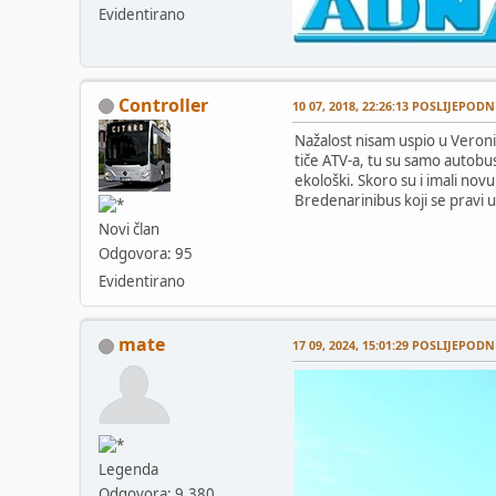
Evidentirano
Controller
10 07, 2018, 22:26:13 POSLIJEPODN
Nažalost nisam uspio u Veroni 
tiče ATV-a, tu su samo autobus
ekološki. Skoro su i imali novu
Bredenarinibus koji se pravi u
Novi član
Odgovora: 95
Evidentirano
mate
17 09, 2024, 15:01:29 POSLIJEPODN
Legenda
Odgovora: 9,380