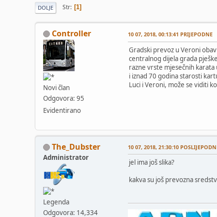
Str
1
DOLJE
Controller
10 07, 2018, 00:13:41 PRIJEPODNE
Gradski prevoz u Veroni obavlj
centralnog dijela grada pješke
razne vrste mjesečnih karata 
i iznad 70 godina starosti kart
Luci i Veroni, može se viditi 
Novi član
Odgovora: 95
Evidentirano
The_Dubster
10 07, 2018, 21:30:10 POSLIJEPODN
Administrator
jel ima još slika?
kakva su još prevozna sredst
Legenda
Odgovora: 14,334