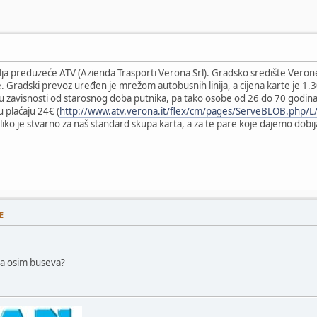
a preduzeće ATV (Azienda Trasporti Verona Srl). Gradsko središte Verone je
. Gradski prevoz uređen je mrežom autobusnih linija, a cijena karte je 1.3
u zavisnosti od starosnog doba putnika, pa tako osobe od 26 do 70 godina
u plaćaju 24€ (
http://www.atv.verona.it/flex/cm/pages/ServeBLOB.php/
koliko je stvarno za naš standard skupa karta, a za te pare koje dajemo dobi
E
va osim buseva?