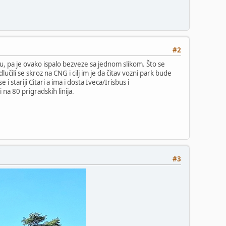
#2
žu, pa je ovako ispalo bezveze sa jednom slikom. Što se
čili se skroz na CNG i cilj im je da čitav vozni park bude
 stariji Citari a ima i dosta Iveca/Irisbus i
na 80 prigradskih linija.
#3