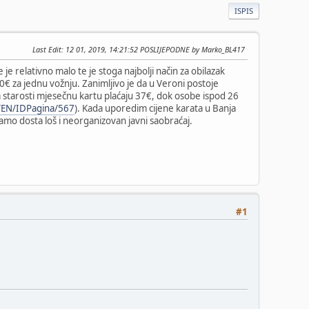
ISPIS
Last Edit
: 12 01, 2019, 14:21:52 POSLIJEPODNE by Marko_BL417
 relativno malo te je stoga najbolji način za obilazak
0€ za jednu vožnju. Zanimljivo je da u Veroni postoje
 starosti mjesečnu kartu plaćaju 37€, dok osobe ispod 26
L/EN/IDPagina/567
). Kada uporedim cijene karata u Banja
jamo dosta loš i neorganizovan javni saobraćaj.
#1