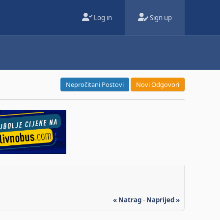
Log in
Sign up
Nepročitani Postovi
Novi Odgovori
« Natrag
-
Naprijed »