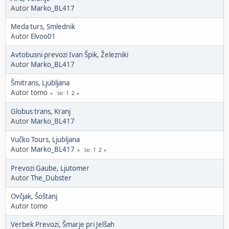
Autor
Marko_BL417
Meda turs, Smlednik
Autor
Elvoo01
Avtobusni prevozi Ivan Špik, Železniki
Autor
Marko_BL417
Šmitrans, Ljubljana
Autor tomo
1
2
Str
Globus trans, Kranj
Autor
Marko_BL417
Vučko Tours, Ljubljana
Autor
Marko_BL417
1
2
Str
Prevozi Gaube, Ljutomer
Autor
The_Dubster
Ovčjak, Šoštanj
Autor tomo
Verbek Prevozi, Šmarje pri Jelšah