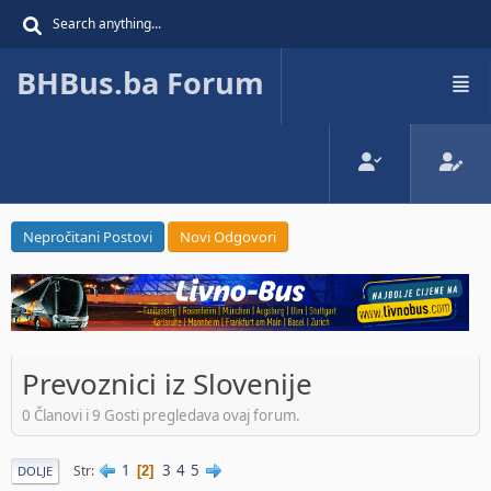
BHBus.ba Forum
Nepročitani Postovi
Novi Odgovori
Prevoznici iz Slovenije
0 Članovi i 9 Gosti pregledava ovaj forum.
1
3
4
5
Str
2
DOLJE