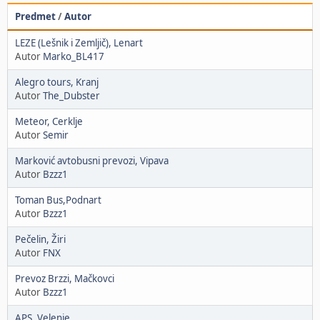
Predmet
/
Autor
LEZE (Lešnik i Zemljič), Lenart
Autor
Marko_BL417
Alegro tours, Kranj
Autor
The_Dubster
Meteor, Cerklje
Autor
Semir
Marković avtobusni prevozi, Vipava
Autor
Bzzz1
Toman Bus,Podnart
Autor
Bzzz1
Pečelin, Žiri
Autor
FNX
Prevoz Brzzi, Mačkovci
Autor
Bzzz1
APS, Velenje