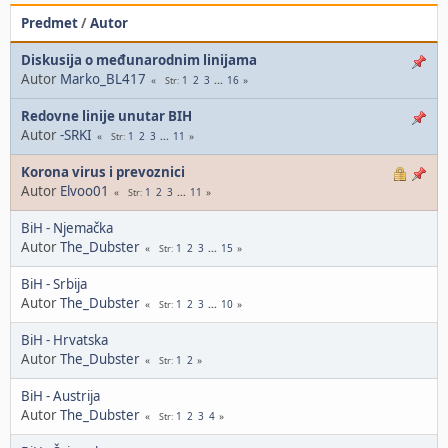
Predmet
/
Autor
Diskusija o međunarodnim linijama
Autor
Marko_BL417
1
2
3
...
16
Str
Redovne linije unutar BIH
Autor
-SRKI
1
2
3
...
11
Str
Korona virus i prevoznici
Autor
Elvoo01
1
2
3
...
11
Str
BiH - Njemačka
Autor
The_Dubster
1
2
3
...
15
Str
BiH - Srbija
Autor
The_Dubster
1
2
3
...
10
Str
BiH - Hrvatska
Autor
The_Dubster
1
2
Str
BiH - Austrija
Autor
The_Dubster
1
2
3
4
Str