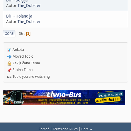
BiH - Belgija
Autor
The_Dubster
BiH - Holandija
Autor
The_Dubster
Str
1
GORE
Anketa
Moved Topic
Zaključana Tema
Stalna Tema
Topic you are watching
|
|
Pomoć
Terms and Rules
Gore ▲