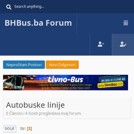
BHBus.ba Forum
Nepročitani Postovi
Novi Odgovori
Autobuske linije
0 Članovi i 4 Gosti pregledava ovaj forum.
Str
1
DOLJE