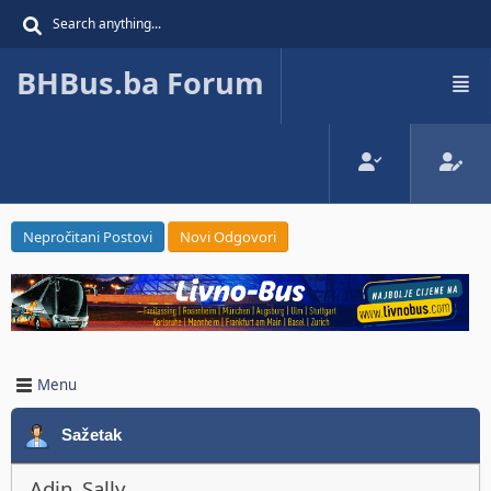
BHBus.ba Forum
Nepročitani Postovi
Novi Odgovori
Menu
Sažetak
Adin_Sally