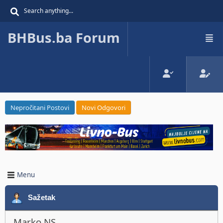
BHBus.ba Forum
Nepročitani Postovi
Novi Odgovori
Menu
Sažetak
Marko NS