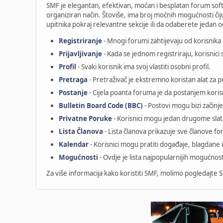
SMF je elegantan, efektivan, moćan i besplatan forum sof
organiziran način. Štoviše, ima broj moćnih mogućnosti či
upitnika pokraj relevantne sekcije ili da odaberete jedan 
Registriranje
- Mnogi forumi zahtijevaju od korisnika d
Prijavljivanje
- Kada se jednom registriraju, korisnici s
Profil
- Svaki korisnik ima svoj vlastiti osobni profil.
Pretraga
- Pretraživač je ekstremno koristan alat za 
Postanje
- Cijela poanta foruma je da postanjem korisn
Bulletin Board Code (BBC)
- Postovi mogu bizi začinje
Privatne Poruke
- Korisnici mogu jedan drugome slat
Lista Članova
- Lista članova prikazuje sve članove f
Kalendar
- Korisnici mogu pratiti događaje, blagdan
Mogućnosti
- Ovdje je lista najpopularnijih mogućnos
Za više informacija kako koristiti SMF, molimo pogledajte
S