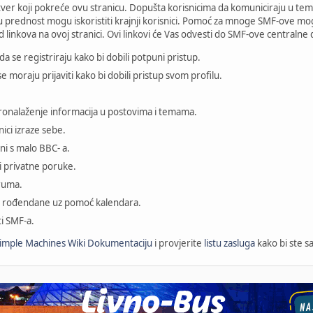
tver koji pokreće ovu stranicu. Dopušta korisnicima da komuniciraju u 
ju prednost mogu iskoristiti krajnji korisnici. Pomoć za mnoge SMF-ove m
od linkova na ovoj stranici. Ovi linkovi će Vas odvesti do SMF-ove centraln
a se registriraju kako bi dobili potpuni pristup.
e moraju prijaviti kako bi dobili pristup svom profilu.
pronalaženje informacija u postovima i temama.
ici izraze sebe.
ni s malo BBC- a.
i privatne poruke.
oruma.
e i rođendane uz pomoć kalendara.
ti SMF-a.
imple Machines Wiki Dokumentaciju
i provjerite
listu zasluga
kako bi ste s