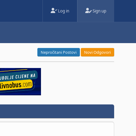
Log in
Sign up
Nepročitani Postovi
Novi Odgovori