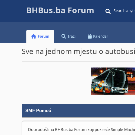
BHBus.ba Forum
Forum
Traži
Kalendar
Sve na jednom mjestu o autobusim
SMF Pomoć
Dobrodošli na BHBus.ba Forum koji pokreće Simple Mach