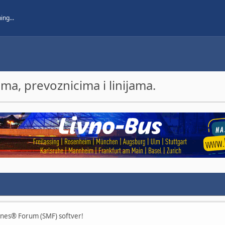
a, prevoznicima i linijama.
ines® Forum (SMF) softver!