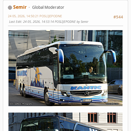
Semir
Global Moderator
24 05, 2026, 14:50:21 POSLIJEPODNE
#544
Last Edit
: 24 05, 2026, 14:53:14 POSLIJEPODNE by Semir