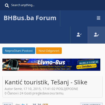
BHBus.ba Forum
Nepročitani Postovi
Novi Odgovori
Kantić touristik, Tešanj - Slike
Autor Semir, 17 10, 2015, 17:41:02 POSLIJEPODNE
0 Članovi i 24 Gosti pregledava ovu temu.
1
...
35
36