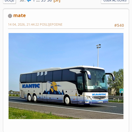
Str
37
DOLJE
USER ACTIONS
mate
14 04, 2026, 21:44:22 POSLIJEPODNE
#540