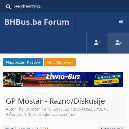
BHBus.ba Forum
Nepročitani Postovi
Novi Odgovori
GP Mostar - Razno/Diskusije
Autor The_Dubster, 18 10, 2015, 22:13:56 POSLIJEPODNE
0 Članovi i 3 Gosti pregledava ovu temu.
1
2
3