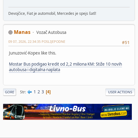
Devojčice, Fiat je automobil, Mercedes je spejs šatl!
Manas
Vozač Autobusa
09 07, 2026, 22:34:35 POSLIJEPODNE
#51
Junuzović-Kopex like this.
Mostar Bus podigao kredit od 2,2 miliona KM: Stiže 10 novih
autobusa i digitalna naplata
1
2
3
Str
4
GORE
USER ACTIONS