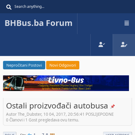
BHBus.ba Forum
Nepročitani Postovi
Novi Odgovori
Ostali proizvođači autobusa
Autor The_Dubster, 10 04, 2017, 20:56:41 POSLIJEPODNE
0 Članovi i 1 Gost pregledava ovu temu.
1
...
7
8