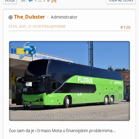
Str
9
DOLJE
USER ACTIONS
The_Dubster
Administrator
23 03, 2025, 21:53:50 POSLIJEPODNE
#120
čuo sam da je i Irmaos Mota u finansijskim problemima...