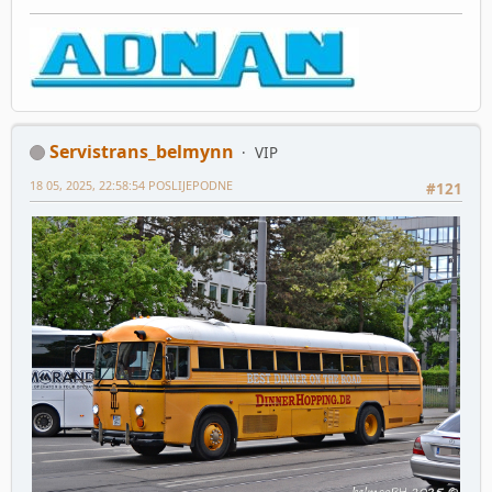
Servistrans_belmynn
VIP
18 05, 2025, 22:58:54 POSLIJEPODNE
#121