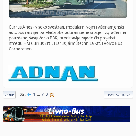
Currus Aries - visoko svestran, modularni vojni i višenamjenski
autobus razvijen za Mađarske odbrambene snage. Izgrađen na
pouzdanoj šasiji Volvo B8R, predstavlja zajednički projekat
između HM Currus Zrt., Ikarus Járműtechnika Kft. i Volvo Bus
Corporation.
1
...
7
8
Str
9
GORE
USER ACTIONS