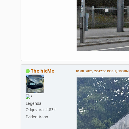
The hicMe
01 08, 2026, 22:42:50 POSLIJEPODN
Legenda
Odgovora: 4,834
Evidentirano