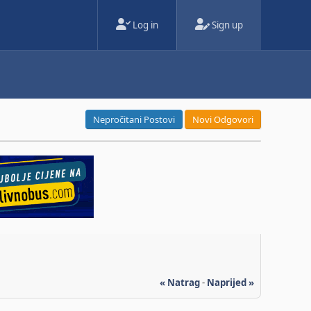
Log in
Sign up
Nepročitani Postovi
Novi Odgovori
« Natrag
-
Naprijed »