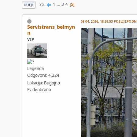
1
...
3
4
Str
5
DOLJE
08 04, 2026, 18:59:53 POSLIJEPODN
Servistrans_belmyn
n
VIP
Legenda
Odgovora: 4,224
Lokacija: Bugojno
Evidentirano