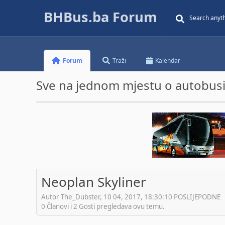
BHBus.ba Forum
Forum
Traži
Kalendar
Sve na jednom mjestu o autobusim
Neoplan Skyliner
Autor The_Dubster, 10 04, 2017, 18:30:10 POSLIJEPODNE
0 Članovi i 2 Gosti pregledava ovu temu.