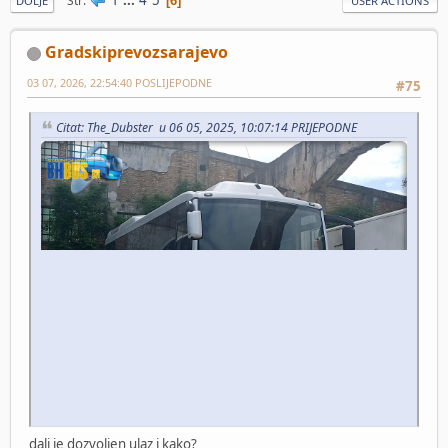
Str
6
DOLJE
USER ACTIONS
Gradskiprevozsarajevo
03 07, 2026, 22:54:40 POSLIJEPODNE
#75
Citat: The_Dubster u 06 05, 2025, 10:07:14 PRIJEPODNE
dali je dozvoljen ulaz i kako?