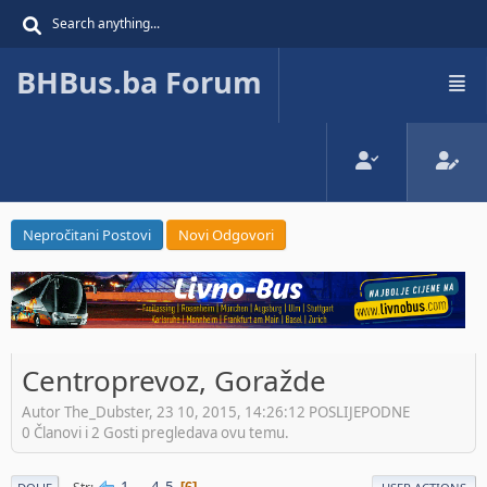
BHBus.ba Forum
Nepročitani Postovi
Novi Odgovori
Centroprevoz, Goražde
Autor The_Dubster, 23 10, 2015, 14:26:12 POSLIJEPODNE
0 Članovi i 2 Gosti pregledava ovu temu.
1
...
4
5