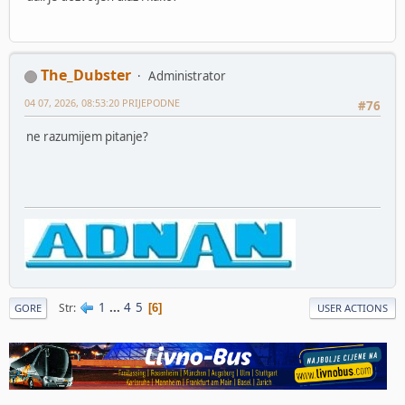
The_Dubster
Administrator
04 07, 2026, 08:53:20 PRIJEPODNE
#76
ne razumijem pitanje?
1
...
4
5
Str
6
GORE
USER ACTIONS