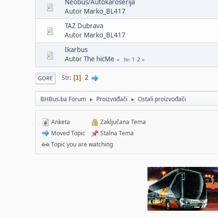
Neobus/Autokaroserija
Autor
Marko_BL417
TAZ Dubrava
Autor
Marko_BL417
Ikarbus
Autor
The hicMe
1
2
Str
2
Str
1
GORE
BHBus.ba Forum
Proizvođači
Ostali proizvođači
►
►
Anketa
Zaključana Tema
Moved Topic
Stalna Tema
Topic you are watching