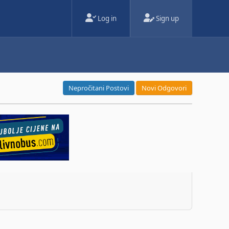
Log in
Sign up
Nepročitani Postovi
Novi Odgovori