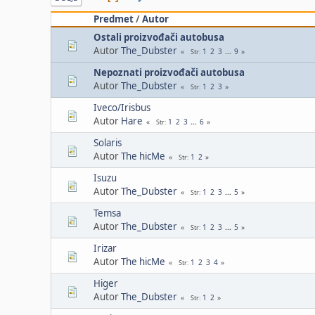
Predmet
/
Autor
Ostali proizvođači autobusa
Autor
The_Dubster
1
2
3
...
9
Str
Nepoznati proizvođači autobusa
Autor
The_Dubster
1
2
3
Str
Iveco/Irisbus
Autor
Hare
1
2
3
...
6
Str
Solaris
Autor
The hicMe
1
2
Str
Isuzu
Autor
The_Dubster
1
2
3
...
5
Str
Temsa
Autor
The_Dubster
1
2
3
...
5
Str
Irizar
Autor
The hicMe
1
2
3
4
Str
Higer
Autor
The_Dubster
1
2
Str