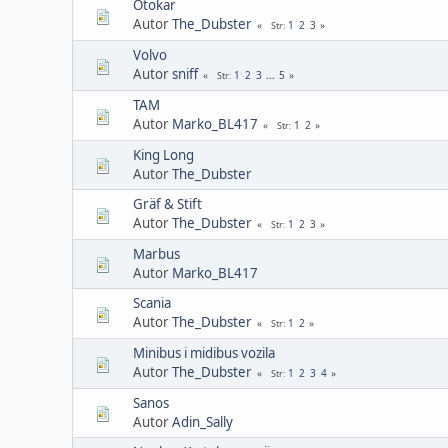
Otokar
Autor
The_Dubster
1
2
3
Str
Volvo
Autor
sniff
1
2
3
...
5
Str
TAM
Autor
Marko_BL417
1
2
Str
King Long
Autor
The_Dubster
Gräf & Stift
Autor
The_Dubster
1
2
3
Str
Marbus
Autor
Marko_BL417
Scania
Autor
The_Dubster
1
2
Str
Minibus i midibus vozila
Autor
The_Dubster
1
2
3
4
Str
Sanos
Autor
Adin_Sally