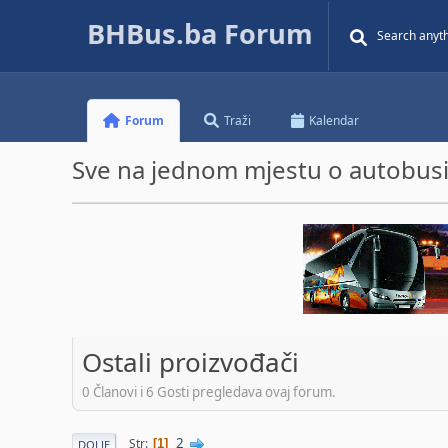
BHBus.ba Forum
Forum
Traži
Kalendar
Sve na jednom mjestu o autobusim
Ostali proizvođači
0 Članovi i 6 Gosti pregledava ovaj forum.
2
Str
1
DOLJE