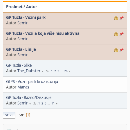
Predmet
/
Autor
GP Tuzla - Vozni park
Autor
Semir
GP Tuzla - Vozila koja više nisu aktivna
Autor
Semir
GP Tuzla - Linije
Autor
Semir
GP Tuzla - Slike
Autor
The_Dubster
1
2
3
...
26
Str
GIPS - Vozni park kroz istoriju
Autor
Manas
GP Tuzla - Razno/Diskusije
Autor
Semir
1
2
3
...
11
Str
Str
1
GORE