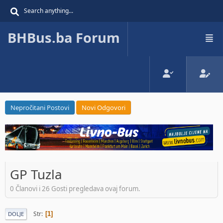
BHBus.ba Forum
Nepročitani Postovi
Novi Odgovori
GP Tuzla
0 Članovi i 26 Gosti pregledava ovaj forum.
Str
1
DOLJE