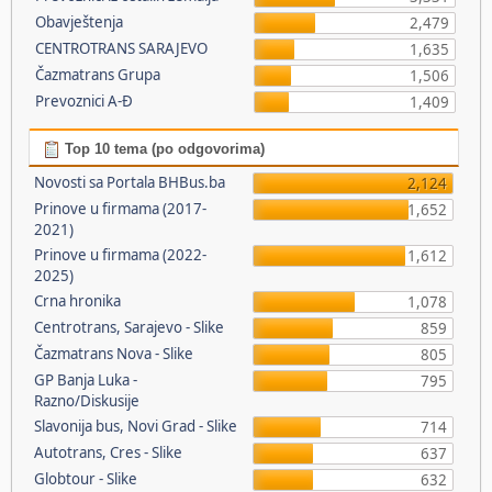
Obavještenja
2,479
CENTROTRANS SARAJEVO
1,635
Čazmatrans Grupa
1,506
Prevoznici A-Đ
1,409
Top 10 tema (po odgovorima)
Novosti sa Portala BHBus.ba
2,124
Prinove u firmama (2017-
1,652
2021)
Prinove u firmama (2022-
1,612
2025)
Crna hronika
1,078
Centrotrans, Sarajevo - Slike
859
Čazmatrans Nova - Slike
805
GP Banja Luka -
795
Razno/Diskusije
Slavonija bus, Novi Grad - Slike
714
Autotrans, Cres - Slike
637
Globtour - Slike
632