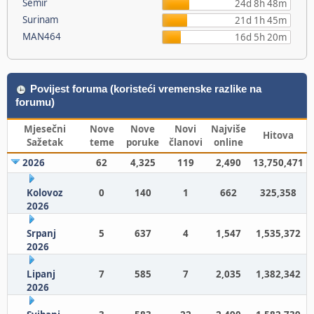
Semir
24d 8h 48m
Surinam
21d 1h 45m
MAN464
16d 5h 20m
Povijest foruma (koristeći vremenske razlike na
forumu)
Mjesečni
Nove
Nove
Novi
Najviše
Hitova
Sažetak
teme
poruke
članovi
online
2026
62
4,325
119
2,490
13,750,471
Kolovoz
0
140
1
662
325,358
2026
Srpanj
5
637
4
1,547
1,535,372
2026
Lipanj
7
585
7
2,035
1,382,342
2026