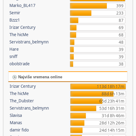
Marko_BL417
399
Semir
233
Bzzz1
87
Irizar Century
69
The hicMe
68
Servistrans_belmynn
48
Hare
39
sniff
39
obolstrade
38
Najviše vremena online
Irizar Century
113d 18h 17m
The hicMe
88d 6h 13m
The_Dubster
65d 23h 41m
Servistrans_belmynn
53d 16h 31m
Slavisa
31d 8h 46m
Manas
28d 12h 26m
damir fido
24d 14h 15m