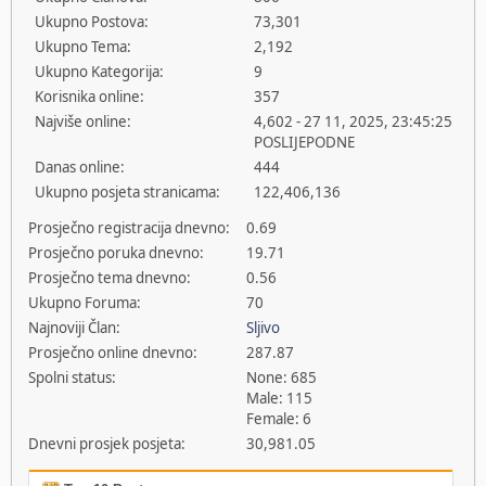
Ukupno Postova:
73,301
Ukupno Tema:
2,192
Ukupno Kategorija:
9
Korisnika online:
357
Najviše online:
4,602 - 27 11, 2025, 23:45:25
POSLIJEPODNE
Danas online:
444
Ukupno posjeta stranicama:
122,406,136
Prosječno registracija dnevno:
0.69
Prosječno poruka dnevno:
19.71
Prosječno tema dnevno:
0.56
Ukupno Foruma:
70
Najnoviji Član:
Sljivo
Prosječno online dnevno:
287.87
Spolni status:
None: 685
Male: 115
Female: 6
Dnevni prosjek posjeta:
30,981.05