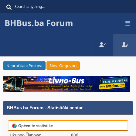
BHBus.ba Forum
Nepročitani Postovi
Novi Odgovori
BHBus.ba Forum - Statistički centar
Općenite statistike
Ukupno Članova:
806