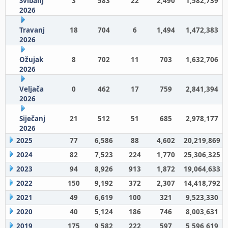
Svibanj
3
583
22
2,490
1,582,739
2026
Travanj
18
704
6
1,494
1,472,383
2026
Ožujak
8
702
11
703
1,632,706
2026
Veljača
0
462
17
759
2,841,394
2026
Siječanj
21
512
51
685
2,978,177
2026
2025
77
6,586
88
4,602
20,219,869
2024
82
7,523
224
1,770
25,306,325
2023
94
8,926
913
1,872
19,064,633
2022
150
9,192
372
2,307
14,418,792
2021
49
6,619
100
321
9,523,330
2020
40
5,124
186
746
8,003,631
2019
175
9,582
222
597
5,596,619