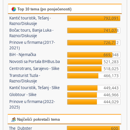
Top 10 tema (po posjećenosti)
Kantić touristik, Tešanj -
792,091
Razno/Diskusije
Bočac tours, Banja Luka -
741,078
Razno/Diskusije
Prinove u firmama (2017-
726,712
2021)
BiH - Njemačka
669,348
Novosti sa Portala BHBus.ba
521,283
Centrotrans, Sarajevo - Slike
518,025
Transturist Tuzla -
466,173
Razno/Diskusije
Kantić touristik, Tešanj - Slike
449,443
Globtour - Slike
446,966
Prinove u firmama (2022-
444,029
2025)
Najčešći pokretači tema
The_Dubster
600