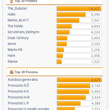
Top 10 Postera
The_Dubster
14,337
mate
9,390
Marko_BL417
7,341
The hicMe
4,834
Servistrans_belmynn
4,224
Irizar Century
3,493
Semir
3,293
Marko NS
2,256
Hare
2,058
Slavisa
1,522
Top 10 Foruma
Autobusi generalno
8,329
Prevoznici R-Ž
6,183
Prevoznici E-K
5,993
Prevoznici A-Đ
5,434
Prevoznici L-P
4,389
Prevoznici iz ostalih zemalja
3,331