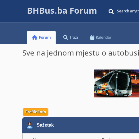
BHBus.ba Forum
Forum
Traži
Kalendar
Sve na jednom mjestu o autobusim
Profile Info
Sažetak