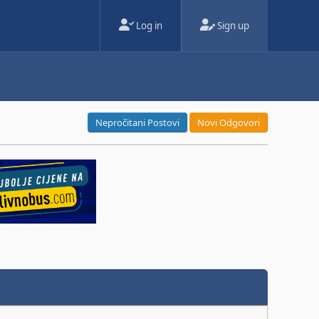
Log in
Sign up
Nepročitani Postovi
Novi Odgovori