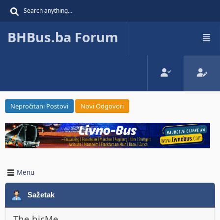
BHBus.ba Forum
Nepročitani Postovi
Novi Odgovori
Menu
Sažetak
The hicMe