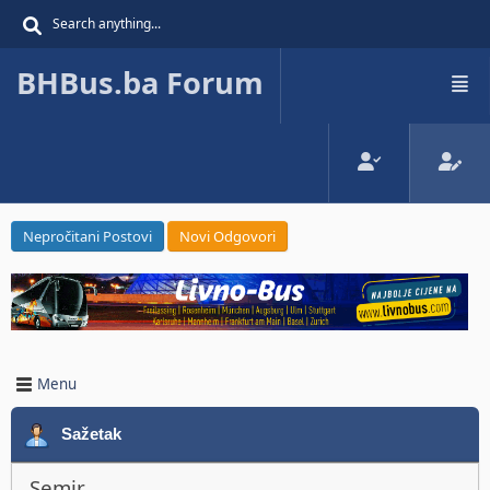
BHBus.ba Forum
Nepročitani Postovi
Novi Odgovori
Menu
Sažetak
Semir