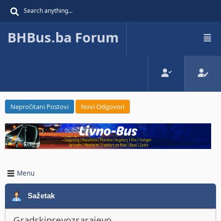
BHBus.ba Forum
Nepročitani Postovi
Novi Odgovori
Menu
Sažetak
Gradskiprevozsarajevo